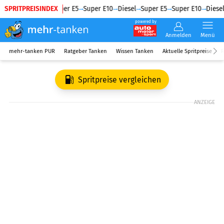
SPRITPREISINDEX
Diesel
Super E5
Super E10
Diesel
Super E5
Super E10
Diesel
powered by
Anmelden
Menü
mehr-tanken PUR
Ratgeber Tanken
Wissen Tanken
Aktuelle Spritpreise
R
Spritpreise vergleichen
ANZEIGE