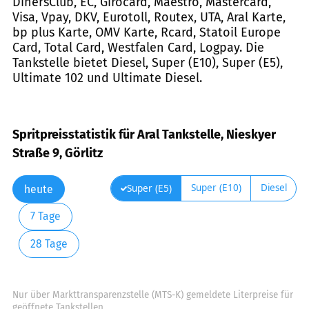
DinersClub, EC, Girocard, Maestro, Mastercard,
Visa, Vpay, DKV, Eurotoll, Routex, UTA, Aral Karte,
bp plus Karte, OMV Karte, Rcard, Statoil Europe
Card, Total Card, Westfalen Card, Logpay. Die
Tankstelle bietet Diesel, Super (E10), Super (E5),
Ultimate 102 und Ultimate Diesel.
Spritpreisstatistik für Aral Tankstelle, Nieskyer
Straße 9, Görlitz
Super (E10)
Diesel
Super (E5)
heute
7 Tage
28 Tage
Nur über Markttransparenzstelle (MTS-K) gemeldete Literpreise für
geöffnete Tankstellen.