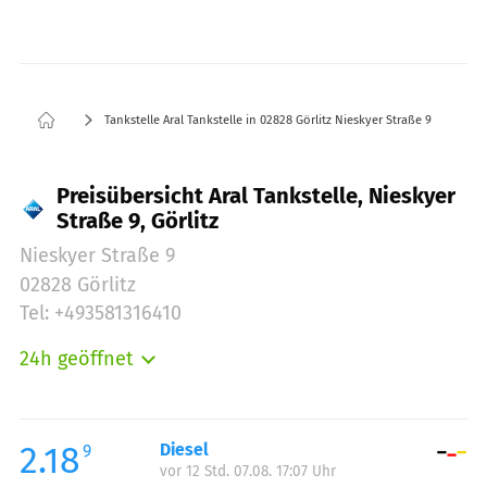
Tankstelle Aral Tankstelle in 02828 Görlitz Nieskyer Straße 9
Preisübersicht Aral Tankstelle, Nieskyer
Straße 9, Görlitz
Nieskyer Straße 9
02828 Görlitz
Tel: +493581316410
24h geöffnet
Montag:
00:00-24:00
Dienstag:
00:00-24:00
Mittwoch:
00:00-24:00
2.18
Diesel
9
vor 12 Std. 07.08. 17:07 Uhr
Donnerstag:
00:00-24:00