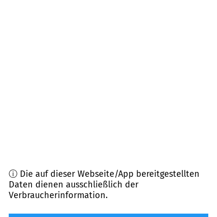
01778
Altenberg
(
13,8
km Entfernung)
01768
Glashütte
(
14,0
km Entfernung)
09619
Dorfchemnitz, Mulda, Sayda
(
16,2
km
Entfernung)
01774
Klingenberg
(
16,4
km Entfernung)
01825
Liebstadt
(
18,1
km Entfernung)
ⓘ Die auf dieser Webseite/App bereitgestellten
Daten dienen ausschließlich der
Verbraucherinformation.