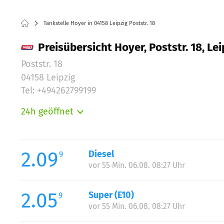
Tankstelle Hoyer in 04158 Leipzig Poststr. 18
Preisübersicht Hoyer, Poststr. 18, Lei
Poststr. 18
04158 Leipzig
Tel: +494262799199
24h geöffnet
Montag:
Dienstag:
Mittwoch:
2.09
Diesel
9
Donnerstag:
vor 55 Min. 06.08. 08:27 Uhr
Freitag:
Samstag:
2.05
Super (E10)
9
Sonntag:
vor 55 Min. 06.08. 08:27 Uhr