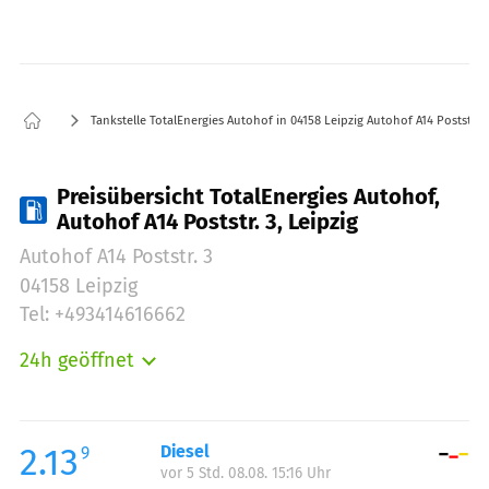
Tankstelle TotalEnergies Autohof in 04158 Leipzig Autohof A14 Poststr. 3
Preisübersicht TotalEnergies Autohof,
Autohof A14 Poststr. 3, Leipzig
Autohof A14 Poststr. 3
04158 Leipzig
Tel: +493414616662
24h geöffnet
Montag:
00:00-24:00
Dienstag:
00:00-24:00
Mittwoch:
00:00-24:00
2.13
Diesel
9
vor 5 Std. 08.08. 15:16 Uhr
Donnerstag:
00:00-24:00