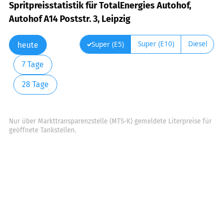
Spritpreisstatistik für TotalEnergies Autohof,
Autohof A14 Poststr. 3, Leipzig
Super (E10)
Diesel
Super (E5)
heute
7 Tage
28 Tage
Nur über Markttransparenzstelle (MTS-K) gemeldete Literpreise für
geöffnete Tankstellen.