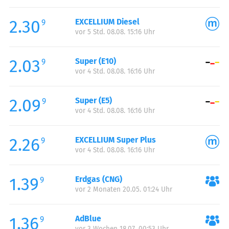
Freitag:
00:00-24:00
2.30
EXCELLIUM Diesel
Samstag:
00:00-24:00
9
vor 5 Std. 08.08. 15:16 Uhr
Sonntag:
00:00-24:00
2.03
Super (E10)
9
vor 4 Std. 08.08. 16:16 Uhr
2.09
Super (E5)
9
vor 4 Std. 08.08. 16:16 Uhr
2.26
EXCELLIUM Super Plus
9
vor 4 Std. 08.08. 16:16 Uhr
1.39
Erdgas (CNG)
9
vor 2 Monaten 20.05. 01:24 Uhr
1.36
AdBlue
9
vor 3 Wochen 18.07. 00:53 Uhr