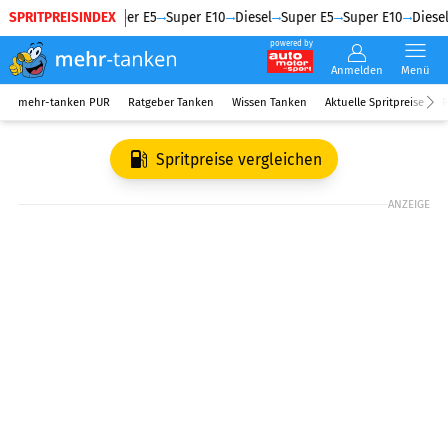
SPRITPREISINDEX
Diesel
Super E5
Super E10
Diesel
Super E5
Super E10
Diesel
powered by
Anmelden
Menü
mehr-tanken PUR
Ratgeber Tanken
Wissen Tanken
Aktuelle Spritpreise
R
Spritpreise vergleichen
ANZEIGE