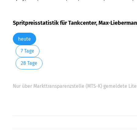
Spritpreisstatistik für Tankcenter, Max-Liebermann
heute
7 Tage
28 Tage
Nur über Markttransparenzstelle (MTS-K) gemeldete Liter