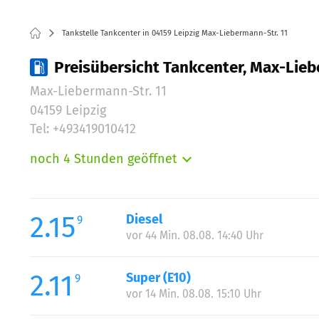
Tankstelle Tankcenter in 04159 Leipzig Max-Liebermann-Str. 11
Preisübersicht Tankcenter, Max-Liebe
Max-Liebermann-Str. 11
04159 Leipzig
Tel: +493419010412
noch 4 Stunden geöffnet
Montag:
Dienstag:
Mittwoch:
2.15
Diesel
9
Donnerstag:
vor 44 Min. 08.08. 14:40 Uhr
Freitag:
Samstag:
2.11
Super (E10)
9
Sonntag:
vor 14 Min. 08.08. 15:10 Uhr