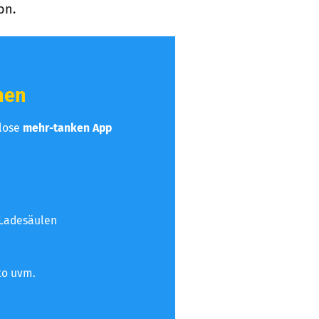
on.
hen
nlose
mehr-tanken App
 Ladesäulen
to uvm.