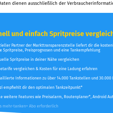
Daten dienen ausschließlich der Verbraucherinformati
ell und einfach Spritpreise vergleic
izieller Partner der Markttransparenzstelle liefert dir die koste
le Spritpreise, Preisprognosen und eine Tankempfehlung
uelle Spritpreise in deiner Nähe vergleichen
etarife vergleichen & Kosten für eine Ladung erfahren
aillierte Informationen zu über 14.000 Tankstellen und 30.000
zzi empfiehlt dir den optimalen Tankzeitpunkt*
le weitere Features wie Preisalarm, Routenplaner*, Android Au
es mehr-tanken+ Abo erforderlich