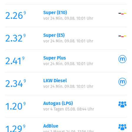
Freitag:
00:00-24:00
2.26
Super (E10)
Samstag:
00:00-24:00
9
vor 24 Min. 09.08. 10:01 Uhr
Sonntag:
00:00-24:00
2.32
Super (E5)
9
vor 24 Min. 09.08. 10:01 Uhr
2.41
Super Plus
9
vor 24 Min. 09.08. 10:01 Uhr
2.34
LKW Diesel
9
vor 24 Min. 09.08. 10:01 Uhr
1.20
Autogas (LPG)
9
vor 4 Tagen 05.08. 08:44 Uhr
1.29
AdBlue
9
vor 1 Monat 24.06. 11:56 Uhr