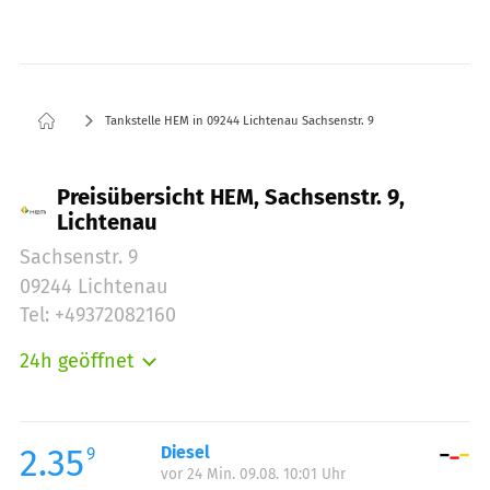
Tankstelle HEM in 09244 Lichtenau Sachsenstr. 9
Preisübersicht HEM, Sachsenstr. 9,
Lichtenau
Sachsenstr. 9
09244 Lichtenau
Tel: +49372082160
24h geöffnet
Montag:
00:00-24:00
Dienstag:
00:00-24:00
Mittwoch:
00:00-24:00
2.35
Diesel
9
vor 24 Min. 09.08. 10:01 Uhr
Donnerstag:
00:00-24:00