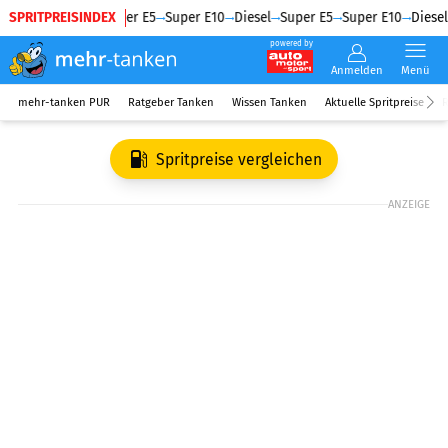
SPRITPREISINDEX
Diesel
Super E5
Super E10
Diesel
Super E5
Super E10
Diesel
powered by
Anmelden
Menü
mehr-tanken PUR
Ratgeber Tanken
Wissen Tanken
Aktuelle Spritpreise
R
Spritpreise vergleichen
ANZEIGE