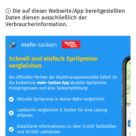
ⓘ Die auf dieser Webseite/App bereitgestellten
Daten dienen ausschließlich der
Verbraucherinformation.
Schnell und einfach Spritpreise
vergleichen
Als offizieller Partner der Markttransparenzstelle liefert dir
die kostenlose
mehr-tanken App
akutelle Spritpreise,
Preisprognosen und eine Tankempfehlung
Aktuelle Spritpreise in deiner Nähe vergleichen
Ladetarife vergleichen & Kosten für eine Ladung
erfahren
Detaillierte Informationen zu über 14.000 Tankstellen
und 30.000 Ladesäulen