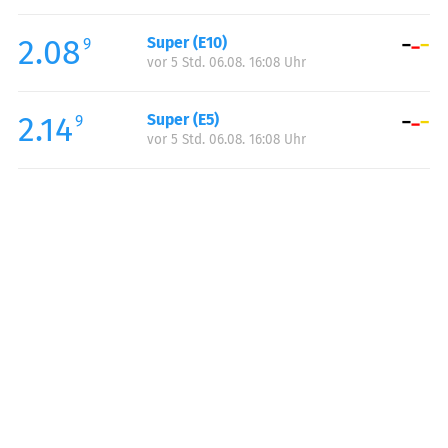
Freitag:
00:00-24:00
2.08
Super (E10)
Samstag:
00:00-24:00
9
vor 5 Std. 06.08. 16:08 Uhr
Sonntag:
00:00-24:00
2.14
Super (E5)
9
vor 5 Std. 06.08. 16:08 Uhr