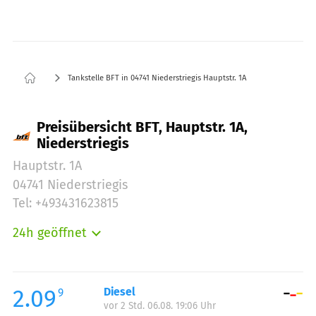
Tankstelle BFT in 04741 Niederstriegis Hauptstr. 1A
Preisübersicht BFT, Hauptstr. 1A,
Niederstriegis
Hauptstr. 1A
04741 Niederstriegis
Tel: +493431623815
24h geöffnet
Montag:
00:00-24:00
Dienstag:
00:00-24:00
Mittwoch:
00:00-24:00
2.09
Diesel
9
vor 2 Std. 06.08. 19:06 Uhr
Donnerstag:
00:00-24:00