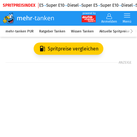
SPRITPREISINDEX
Diesel
Super E5
Super E10
Diesel
Super E5
Super E10
Diesel
S
powered by
Anmelden
Menü
mehr-tanken PUR
Ratgeber Tanken
Wissen Tanken
Aktuelle Spritpreise
R
Spritpreise vergleichen
ANZEIGE