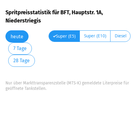
Spritpreisstatistik für BFT, Hauptstr. 1A,
Niederstriegis
Super (E10)
Diesel
Super (E5)
heute
7 Tage
28 Tage
Nur über Markttransparenzstelle (MTS-K) gemeldete Literpreise für
geöffnete Tankstellen.