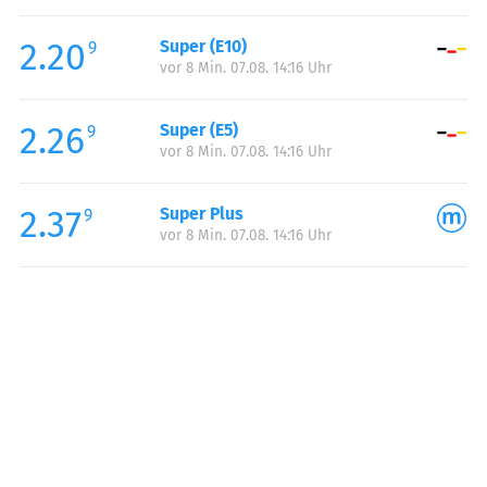
Freitag:
04:30-23:00
2.20
Super (E10)
Samstag:
06:00-23:00
9
vor 8 Min. 07.08. 14:16 Uhr
Sonntag:
07:00-23:00
Feiertag:
07:00-23:00
2.26
Super (E5)
9
vor 8 Min. 07.08. 14:16 Uhr
2.37
Super Plus
9
vor 8 Min. 07.08. 14:16 Uhr