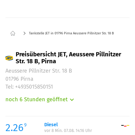
Tankstelle JET in 01796 Pirna Aeussere Pillnitzer Str. 18 B
Preisübersicht JET, Aeussere Pillnitzer
Str. 18 B, Pirna
Aeussere Pillnitzer Str. 18 B
01796 Pirna
Tel: +4935015850151
noch 6 Stunden geöffnet
Montag:
04:30-23:00
Dienstag:
04:30-23:00
Mittwoch:
04:30-23:00
2.26
Diesel
9
vor 8 Min. 07.08. 14:16 Uhr
Donnerstag:
04:30-23:00