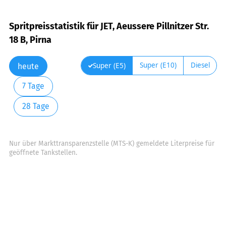
Spritpreisstatistik für JET, Aeussere Pillnitzer Str.
18 B, Pirna
Super (E10)
Diesel
Super (E5)
heute
7 Tage
28 Tage
Nur über Markttransparenzstelle (MTS-K) gemeldete Literpreise für
geöffnete Tankstellen.