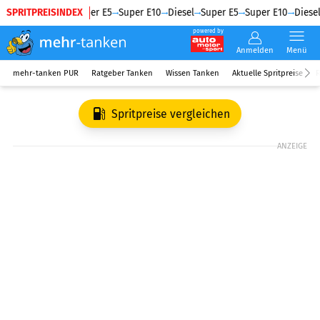
SPRITPREISINDEX
Diesel
Super E5
Super E10
Diesel
Super E5
Super E10
Diesel
powered by
Anmelden
Menü
mehr-tanken PUR
Ratgeber Tanken
Wissen Tanken
Aktuelle Spritpreise
R
Spritpreise vergleichen
ANZEIGE