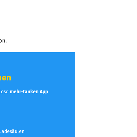
on.
hen
nlose
mehr-tanken App
 Ladesäulen