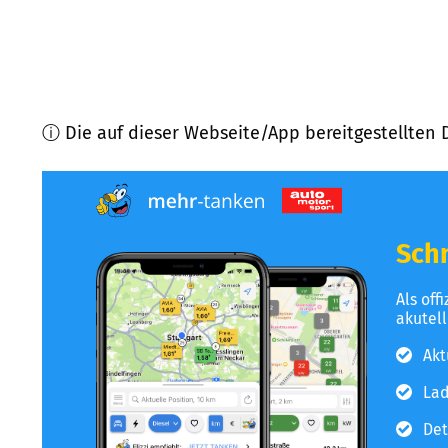
ⓘ Die auf dieser Webseite/App bereitgestellten 
Schn
Als off
akutel
Akt
Lad
Det