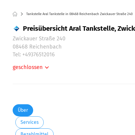
Tankstelle Aral Tankstelle in 08468 Reichenbach Zwickauer Straße 240
Preisübersicht Aral Tankstelle, Zwi
Zwickauer Straße 240
08468 Reichenbach
Tel: +49376512016
geschlossen
Montag:
Dienstag:
Mittwoch:
Donnerstag:
Freitag:
Über
Samstag:
Services
Sonntag:
Bezahlmittel