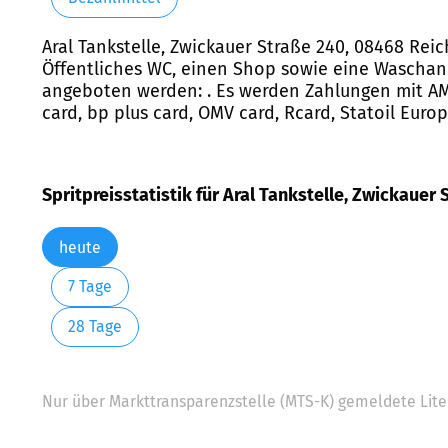
Aral Tankstelle, Zwickauer Straße 240, 08468 Rei
Öffentliches WC, einen Shop sowie eine Waschan
angeboten werden: . Es werden Zahlungen mit AMEX
card, bp plus card, OMV card, Rcard, Statoil Euro
Spritpreisstatistik für Aral Tankstelle, Zwickauer
heute
7 Tage
28 Tage
Nur über Markttransparenzstelle (MTS-K) gemeldete Liter