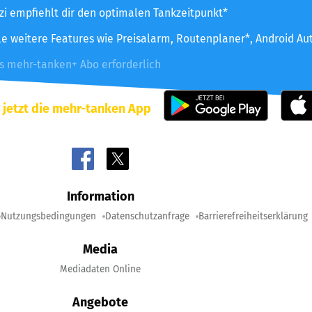
zzi empfiehlt dir den optimalen Tankzeitpunkt*
le weitere Features wie Preisalarm, Routenplaner*, Android Au
es mehr-tanken+ Abo erforderlich
 jetzt die mehr-tanken App
Information
Nutzungsbedingungen
Datenschutzanfrage
Barrierefreiheitserklärung
Media
Mediadaten Online
Angebote