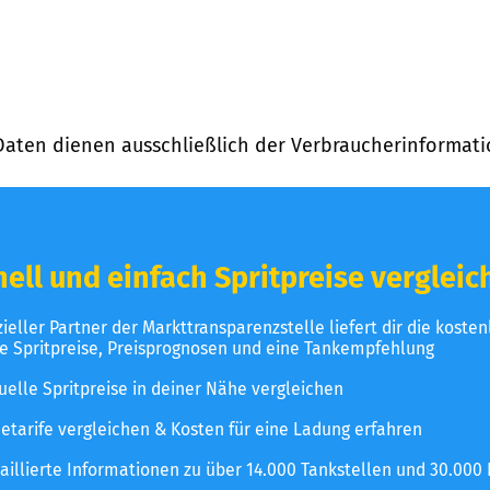
Daten dienen ausschließlich der Verbraucherinformati
ell und einfach Spritpreise vergleic
izieller Partner der Markttransparenzstelle liefert dir die koste
le Spritpreise, Preisprognosen und eine Tankempfehlung
uelle Spritpreise in deiner Nähe vergleichen
etarife vergleichen & Kosten für eine Ladung erfahren
aillierte Informationen zu über 14.000 Tankstellen und 30.000