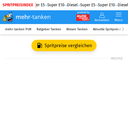
SPRITPREISINDEX
Diesel
Super E5
Super E10
Diesel
Super E5
Super E10
Diesel
powered by
Anmelden
Menü
mehr-tanken PUR
Ratgeber Tanken
Wissen Tanken
Aktuelle Spritpreise
R
Spritpreise vergleichen
ANZEIGE