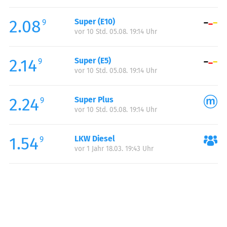
Freitag:
06:00-22:00
2.08
Super (E10)
Samstag:
06:00-22:00
9
vor 10 Std. 05.08. 19:14 Uhr
Sonntag:
06:00-22:00
Feiertag:
06:00-22:00
2.14
Super (E5)
9
vor 10 Std. 05.08. 19:14 Uhr
2.24
Super Plus
9
vor 10 Std. 05.08. 19:14 Uhr
1.54
LKW Diesel
9
vor 1 Jahr 18.03. 19:43 Uhr