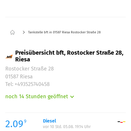
Tankstelle bft in 01587 Riesa Rostocker Straße 28
Preisübersicht bft, Rostocker Straße 28,
Riesa
Rostocker Straße 28
01587 Riesa
Tel: +493525740458
noch 14 Stunden geöffnet
Montag:
06:00-22:00
Dienstag:
06:00-22:00
Mittwoch:
06:00-22:00
2.09
Diesel
9
vor 10 Std. 05.08. 19:14 Uhr
Donnerstag:
06:00-22:00