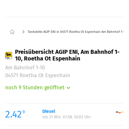
Tankstelle AGIP ENI in 04571 Roetha Ot Espenhain Am Bahnhof 1-10
Preisübersicht AGIP ENI, Am Bahnhof 1-
10, Roetha Ot Espenhain
Am Bahnhof 1-10
04571 Roetha Ot Espenhain
noch 9 Stunden geöffnet
Montag:
04:30-22:00
Dienstag:
04:30-22:00
Mittwoch:
04:30-22:00
2.42
Diesel
9
vor 21 Min. 07.08. 10:03 Uhr
Donnerstag:
04:30-22:00
Freitag:
04:30-22:00