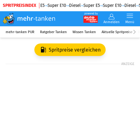
SPRITPREISINDEX
Diesel
Super E5
Super E10
Diesel
Super E5
Super E10
Diesel
S
powered by
Anmelden
Menü
mehr-tanken PUR
Ratgeber Tanken
Wissen Tanken
Aktuelle Spritpreise
R
Spritpreise vergleichen
ANZEIGE