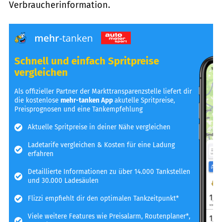
Verbraucherinformation.
Schnell und einfach Spritpreise
vergleichen
Als offizieller Partner der Markttransparenzstelle liefert dir
die kostenlose
mehr-tanken App
akutelle Spritpreise,
Preisprognosen und eine Tankempfehlung
Aktuelle Spritpreise in deiner Nähe vergleichen
Ladetarife vergleichen & Kosten für eine Ladung
erfahren
Detaillierte Informationen zu über 14.000 Tankstellen
und 30.000 Ladesäulen
Flizzi empfiehlt dir den optimalen Tankzeitpunkt*
Viele weitere Features wie Preisalarm, Routenplaner*,