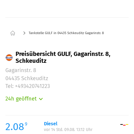
Tankstelle GULF in 04435 Schkeuditz Gagarinstr. 8
Preisübersicht GULF, Gagarinstr. 8,
Schkeuditz
Gagarinstr. 8
04435 Schkeuditz
Tel: +493420741223
24h geöffnet
Montag:
00:00-23:59
Dienstag:
00:00-23:59
Mittwoch:
00:00-23:59
2.08
Diesel
9
vor 14 Std. 09.08. 13:12 Uhr
Donnerstag:
00:00-23:59