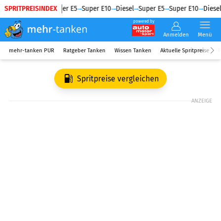
SPRITPREISINDEX
Diesel
Super E5
Super E10
Diesel
Super E5
Super E10
Diesel
powered by
Anmelden
Menü
mehr-tanken PUR
Ratgeber Tanken
Wissen Tanken
Aktuelle Spritpreise
R
Spritpreise vergleichen
ANZEIGE