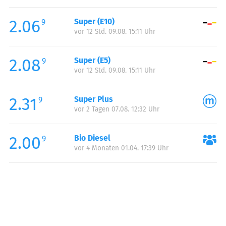
Freitag:
00:00-23:59
2.06
Super (E10)
Samstag:
00:00-23:59
9
vor 12 Std. 09.08. 15:11 Uhr
Sonntag:
00:00-23:59
2.08
Super (E5)
9
vor 12 Std. 09.08. 15:11 Uhr
2.31
Super Plus
9
vor 2 Tagen 07.08. 12:32 Uhr
2.00
Bio Diesel
9
vor 4 Monaten 01.04. 17:39 Uhr