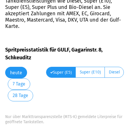
Tankdienstleistungen wie Diesel, Super (E10),
Super (E5), Super Plus und Bio-Diesel an. Sie
akzeptiert Zahlungen mit AMEX, EC, Girocard,
Maestro, Mastercard, Visa, DKV, UTA und der Gulf-
Karte.
Spritpreisstatistik für GULF, Gagarinstr. 8,
Schkeuditz
Super (E10)
Diesel
Super (E5)
heute
7 Tage
28 Tage
Nur über Markttransparenzstelle (MTS-K) gemeldete Literpreise für
geöffnete Tankstellen.