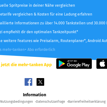
uelle Spritpreise in deiner Nähe vergleichen
etarife vergleichen & Kosten für eine Ladung erfahren
aillierte Informationen zu über 14.000 Tankstellen und 30.000
zzi empfiehlt dir den optimalen Tankzeitpunkt*
le weitere Features wie Preisalarm, Routenplaner*, Android Au
es mehr-tanken+ Abo erforderlich
 jetzt die mehr-tanken App
Information
Nutzungsbedingungen
Datenschutzanfrage
Barrierefreiheitserklärung