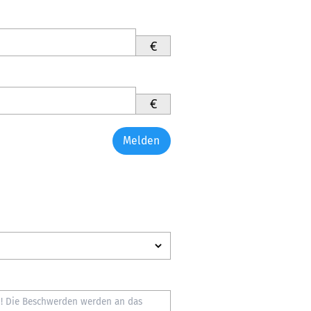
€
€
Melden