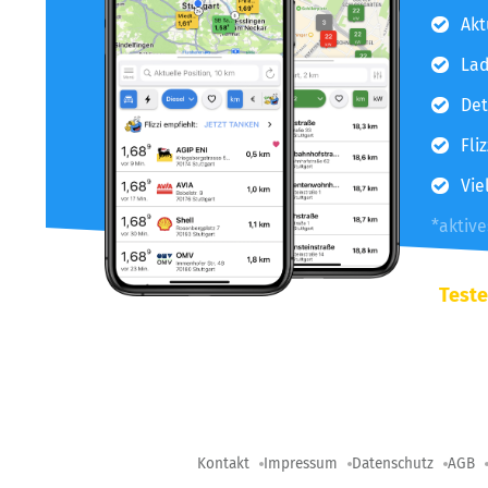
Akt
Lad
Det
Fli
Vie
*aktiv
Teste
Kontakt
Impressum
Datenschutz
AGB