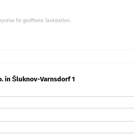
preise für geöffnete Tankstellen.
o. in Šluknov-Varnsdorf 1