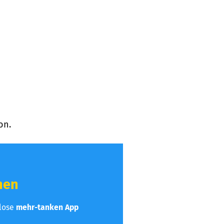
on.
hen
nlose
mehr-tanken App