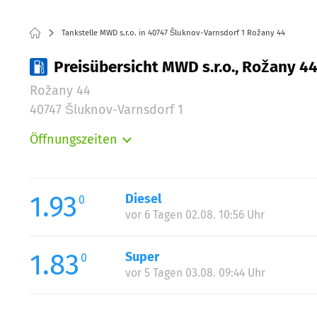
Tankstelle MWD s.r.o. in 40747 Šluknov-Varnsdorf 1 Rožany 44
Preisübersicht MWD s.r.o., Rožany 4
Rožany 44
40747 Šluknov-Varnsdorf 1
Öffnungszeiten
Montag:
Dienstag:
Mittwoch:
1.93
Diesel
0
Donnerstag:
vor 6 Tagen 02.08. 10:56 Uhr
Freitag:
Samstag:
1.83
Super
0
Sonntag:
vor 5 Tagen 03.08. 09:44 Uhr