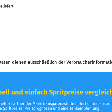
eliefert
Daten dienen ausschließlich der Verbraucherinformati
ell und einfach Spritpreise vergleic
izieller Partner der Markttransparenzstelle liefert dir die koste
le Spritpreise, Preisprognosen und eine Tankempfehlung