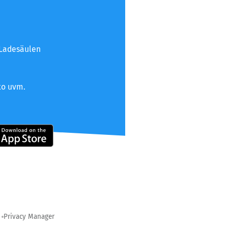
 Ladesäulen
to uvm.
Privacy Manager