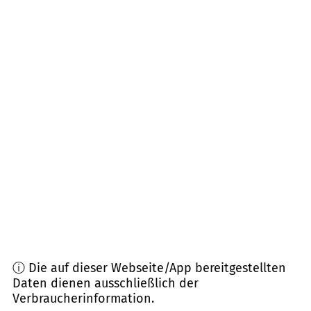
Obergurig
(
9,9
km Entfernung)
02730
Ebersbach-Neugersdorf
(
12,7
km
Entfernung)
01844
Neustadt i. Sa.
(
14,5
km Entfernung)
02727
Ebersbach-Neugersdorf
(
15,0
km
Entfernung)
01855
Sebnitz
(
15,4
km Entfernung)
ⓘ Die auf dieser Webseite/App bereitgestellten
Daten dienen ausschließlich der
Verbraucherinformation.