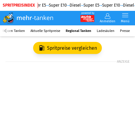
SPRITPREISINDEX
Diesel
Super E5
Super E10
Diesel
Super E5
Super E10
Diesel
powered by
Anmelden
Menü
Wissen Tanken
Aktuelle Spritpreise
Regional Tanken
Ladesäulen
Presse
Spritpreise vergleichen
ANZEIGE