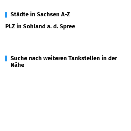
Städte in Sachsen A-Z
PLZ in Sohland a. d. Spree
02689
Sohland a. d. Spree
Suche nach weiteren Tankstellen in der
Nähe
02681
Wilthen
(
5,1
km Entfernung)
02736
Beiersdorf, Oppach
(
6,3
km Entfernung)
02742
Neusalza-Spremberg
(
8,1
km Entfernung)
01904
Neukirch/Lausitz
(
8,3
km Entfernung)
02733
Cunewalde
(
8,9
km Entfernung)
02692
Doberschau-Gaußig, Großpostwitz,