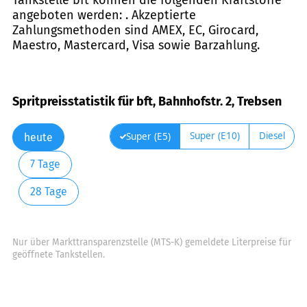
angeboten werden: . Akzeptierte
Zahlungsmethoden sind AMEX, EC, Girocard,
Maestro, Mastercard, Visa sowie Barzahlung.
Spritpreisstatistik für bft, Bahnhofstr. 2, Trebsen
Super (E10)
Diesel
Super (E5)
heute
7 Tage
28 Tage
Nur über Markttransparenzstelle (MTS-K) gemeldete Literpreise für
geöffnete Tankstellen.