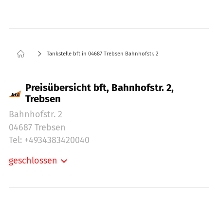
Tankstelle bft in 04687 Trebsen Bahnhofstr. 2
Preisübersicht bft, Bahnhofstr. 2,
Trebsen
Bahnhofstr. 2
04687 Trebsen
Tel: +4934383420040
geschlossen
Montag:
05:00-22:00
Dienstag:
05:00-22:00
Mittwoch:
05:00-22:00
Donnerstag:
05:00-22:00