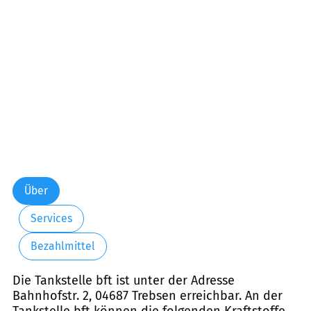
Freitag:
05:00-22:00
Samstag:
05:30-22:00
Sonntag:
06:00-22:00
Über
Services
Bezahlmittel
Die Tankstelle bft ist unter der Adresse
Bahnhofstr. 2, 04687 Trebsen erreichbar. An der
Tankstelle bft können die folgenden Kraftstoffe