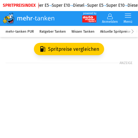
SPRITPREISINDEX
Diesel
Super E5
Super E10
Diesel
Super E5
Super E10
Diesel
powered by
Anmelden
Menü
mehr-tanken PUR
Ratgeber Tanken
Wissen Tanken
Aktuelle Spritpreise
R
Spritpreise vergleichen
ANZEIGE