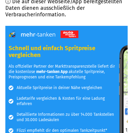
ⓘ Die auf dieser Webseite/App bereitgestellten
Daten dienen ausschließlich der
Verbraucherinformation.
Schnell und einfach Spritpreise
vergleichen
Als offizieller Partner der Markttransparenzstelle liefert dir
die kostenlose
mehr-tanken App
akutelle Spritpreise,
Preisprognosen und eine Tankempfehlung
Aktuelle Spritpreise in deiner Nähe vergleichen
Ladetarife vergleichen & Kosten für eine Ladung
erfahren
Detaillierte Informationen zu über 14.000 Tankstellen
und 30.000 Ladesäulen
Flizzi empfiehlt dir den optimalen Tankzeitpunkt*