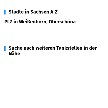
Städte in Sachsen A-Z
PLZ in Weißenborn, Oberschöna
09600
Weißenborn, Oberschöna
Suche nach weiteren Tankstellen in der
Nähe
09599
Freiberg
(
5,9
km Entfernung)
09569
Oederan
(
7,5
km Entfernung)
09603
Großschirma
(
7,8
km Entfernung)
09633
Halsbrücke
(
10,7
km Entfernung)
09661
Hainichen, Rossau, Striegistal
(
11,3
km
Entfernung)