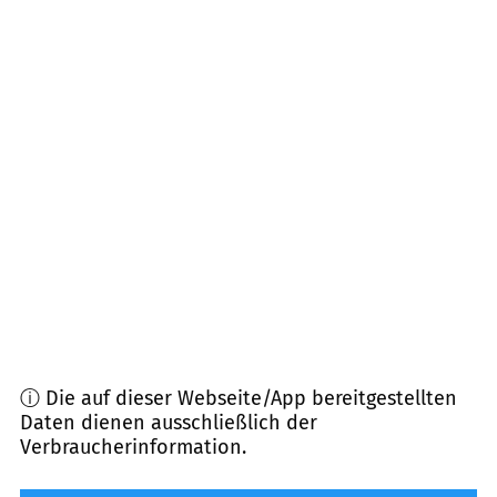
09618
Brand-Erbisdorf, Großhartmannsdorf
(
12,1
km Entfernung)
09669
Frankenberg
(
12,4
km Entfernung)
09629
Reinsberg
(
13,7
km Entfernung)
09557
Flöha
(
13,7
km Entfernung)
09575
Eppendorf
(
14,1
km Entfernung)
ⓘ Die auf dieser Webseite/App bereitgestellten
Daten dienen ausschließlich der
Verbraucherinformation.