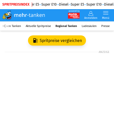
SPRITPREISINDEX
Diesel
Super E5
Super E10
Diesel
Super E5
Super E10
Diesel
powered by
Anmelden
Menü
Wissen Tanken
Aktuelle Spritpreise
Regional Tanken
Ladesäulen
Presse
Spritpreise vergleichen
ANZEIGE