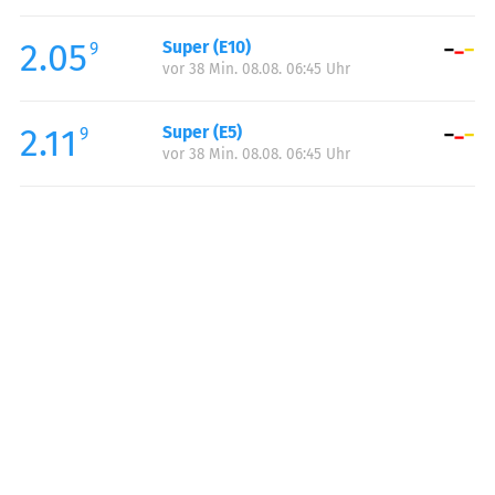
Freitag:
00:00-24:00
2.05
Super (E10)
Samstag:
00:00-24:00
9
vor 38 Min. 08.08. 06:45 Uhr
Sonntag:
00:00-24:00
Feiertag:
00:00-24:00
2.11
Super (E5)
9
vor 38 Min. 08.08. 06:45 Uhr