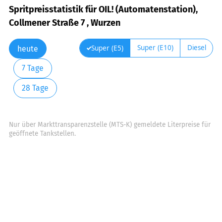
Spritpreisstatistik für OIL! (Automatenstation),
Collmener Straße 7 , Wurzen
Super (E10)
Diesel
Super (E5)
heute
7 Tage
28 Tage
Nur über Markttransparenzstelle (MTS-K) gemeldete Literpreise für
geöffnete Tankstellen.