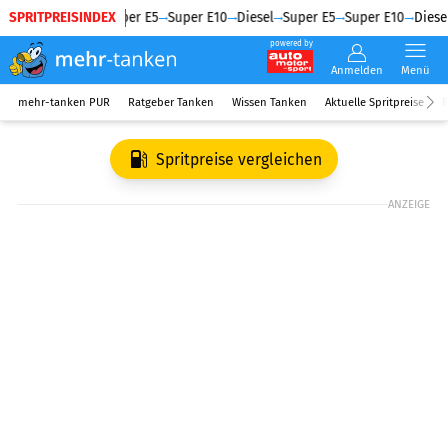
SPRITPREISINDEX
Diesel
Super E5
Super E10
Diesel
Super E5
Super E10
Diesel
powered by
Anmelden
Menü
mehr-tanken PUR
Ratgeber Tanken
Wissen Tanken
Aktuelle Spritpreise
R
Spritpreise vergleichen
ANZEIGE