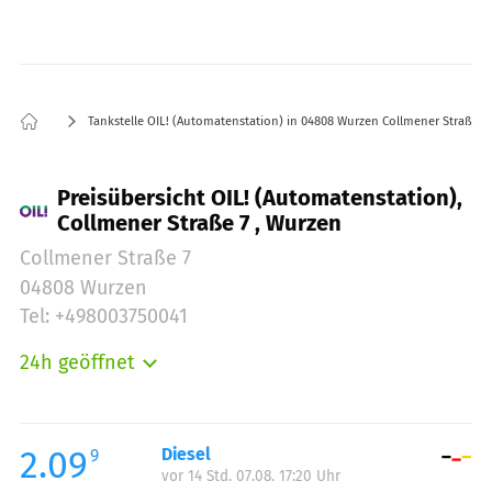
Tankstelle OIL! (Automatenstation) in 04808 Wurzen Collmener Straße 7
Preisübersicht OIL! (Automatenstation),
Collmener Straße 7 , Wurzen
Collmener Straße 7
04808 Wurzen
Tel: +498003750041
24h geöffnet
Montag:
00:00-24:00
Dienstag:
00:00-24:00
Mittwoch:
00:00-24:00
2.09
Diesel
9
vor 14 Std. 07.08. 17:20 Uhr
Donnerstag:
00:00-24:00