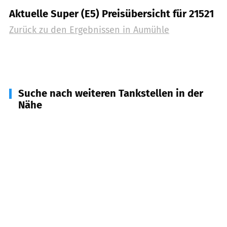
Aktuelle Super (E5) Preisübersicht für 21521
Zurück zu den Ergebnissen in
Aumühle
Suche nach weiteren Tankstellen in der
Nähe
21529
Kröppelshagen-Fahrendorf
(
5,3
km
Entfernung)
21524
Brunstorf
(
5,5
km Entfernung)
22969
Witzhave
(
5,7
km Entfernung)
21526
Hohenhorn
(
6,0
km Entfernung)
21465
Reinbek
(
6,7
km Entfernung)