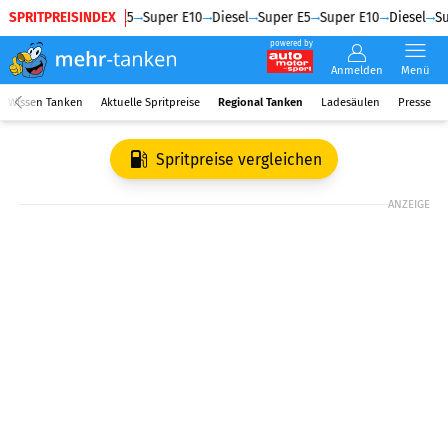
SPRITPREISINDEX
Diesel
Super E5
Super E10
Diesel
Super E5
Super E10
Diesel
Su
powered by
Anmelden
Menü
Wissen Tanken
Aktuelle Spritpreise
Regional Tanken
Ladesäulen
Presse
Spritpreise vergleichen
ANZEIGE