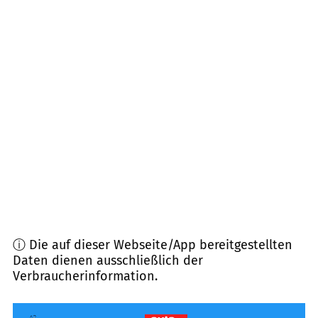
22958
Kuddewörde
(
6,7
km Entfernung)
22929
Hamfelde, Kasseburg, Köthel, Rausdorf,
Schönberg
(
7,7
km Entfernung)
21527
Kollow
(
9,1
km Entfernung)
22946
Trittau
(
9,3
km Entfernung)
21493
Fuhlenhagen
(
9,9
km Entfernung)
ⓘ Die auf dieser Webseite/App bereitgestellten
Daten dienen ausschließlich der
Verbraucherinformation.