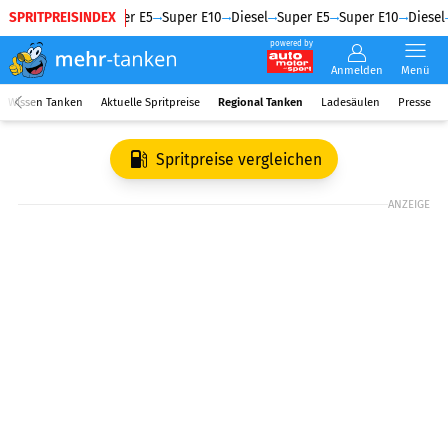
SPRITPREISINDEX
Diesel
Super E5
Super E10
Diesel
Super E5
Super E10
Diesel
powered by
Anmelden
Menü
Wissen Tanken
Aktuelle Spritpreise
Regional Tanken
Ladesäulen
Presse
Spritpreise vergleichen
ANZEIGE