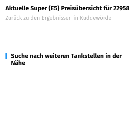
Aktuelle Super (E5) Preisübersicht für 22958
Zurück zu den Ergebnissen in
Kuddewörde
Suche nach weiteren Tankstellen in der
Nähe
22946
Trittau
(
4,1
km Entfernung)
22969
Witzhave
(
4,9
km Entfernung)
22929
Hamfelde, Kasseburg, Köthel, Rausdorf,
Schönberg
(
5,6
km Entfernung)
21521
Aumühle
(
6,7
km Entfernung)
22956
Grönwohld
(
7,5
km Entfernung)