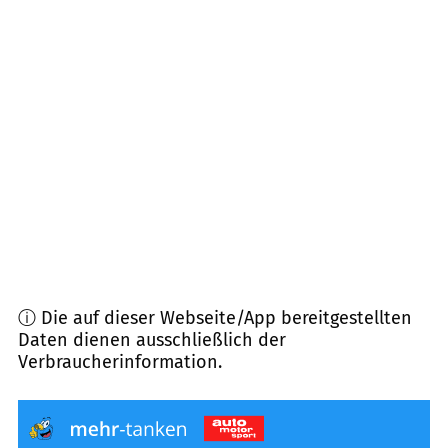
21493
Fuhlenhagen
(
7,5
km Entfernung)
22952
Lütjensee
(
8,4
km Entfernung)
22959
Linau
(
8,5
km Entfernung)
21524
Brunstorf
(
9,7
km Entfernung)
22955
Hoisdorf
(
9,9
km Entfernung)
ⓘ Die auf dieser Webseite/App bereitgestellten
Daten dienen ausschließlich der
Verbraucherinformation.