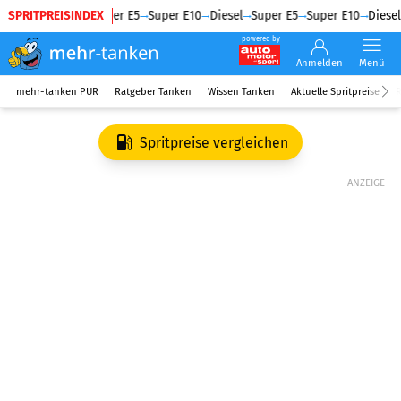
SPRITPREISINDEX
Diesel
Super E5
Super E10
Diesel
Super E5
Super E10
Diesel
powered by
Anmelden
Menü
mehr-tanken PUR
Ratgeber Tanken
Wissen Tanken
Aktuelle Spritpreise
R
Spritpreise vergleichen
ANZEIGE