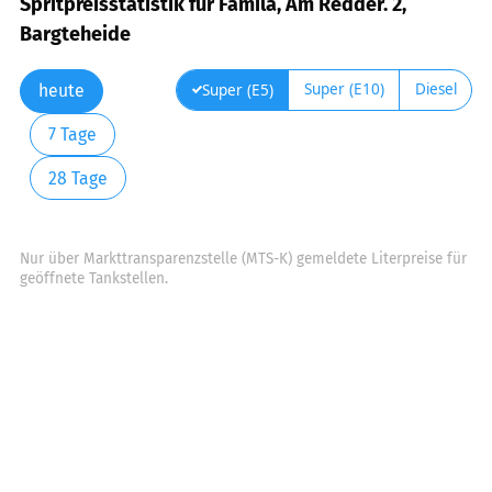
Spritpreisstatistik für Famila, Am Redder. 2,
Bargteheide
Super (E10)
Diesel
Super (E5)
heute
7 Tage
28 Tage
Nur über Markttransparenzstelle (MTS-K) gemeldete Literpreise für
geöffnete Tankstellen.