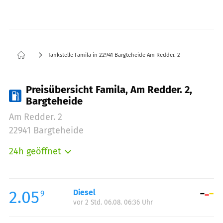
Tankstelle Famila in 22941 Bargteheide Am Redder. 2
Preisübersicht Famila, Am Redder. 2,
Bargteheide
Am Redder. 2
22941 Bargteheide
24h geöffnet
Montag:
00:00-23:59
Dienstag:
00:00-23:59
Mittwoch:
00:00-23:59
2.05
Diesel
9
vor 2 Std. 06.08. 06:36 Uhr
Donnerstag:
00:00-23:59
Freitag:
00:00-23:59