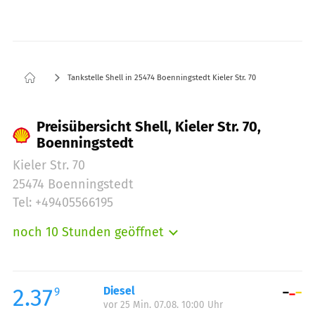
Tankstelle Shell in 25474 Boenningstedt Kieler Str. 70
Preisübersicht Shell, Kieler Str. 70,
Boenningstedt
Kieler Str. 70
25474 Boenningstedt
Tel: +49405566195
noch 10 Stunden geöffnet
Montag:
05:00-23:00
Dienstag:
05:00-23:00
Mittwoch:
05:00-23:00
2.37
Diesel
9
vor 25 Min. 07.08. 10:00 Uhr
Donnerstag:
05:00-23:00