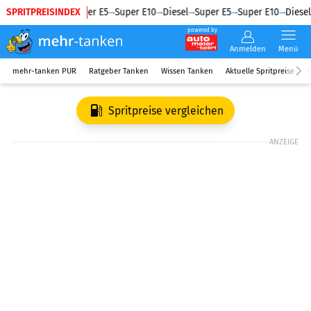
SPRITPREISINDEX
Diesel
Super E5
Super E10
Diesel
Super E5
Super E10
Diesel
powered by
Anmelden
Menü
mehr-tanken PUR
Ratgeber Tanken
Wissen Tanken
Aktuelle Spritpreise
R
Spritpreise vergleichen
ANZEIGE