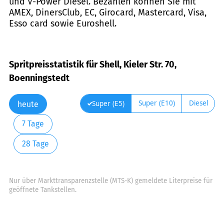
und V-Power Diesel. Bezahlen können Sie mit
AMEX, DinersClub, EC, Girocard, Mastercard, Visa,
Esso card sowie Euroshell.
Spritpreisstatistik für Shell, Kieler Str. 70,
Boenningstedt
Super (E10)
Diesel
Super (E5)
heute
7 Tage
28 Tage
Nur über Markttransparenzstelle (MTS-K) gemeldete Literpreise für
geöffnete Tankstellen.