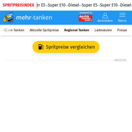
SPRITPREISINDEX
Diesel
Super E5
Super E10
Diesel
Super E5
Super E10
Diesel
powered by
Anmelden
Menü
Wissen Tanken
Aktuelle Spritpreise
Regional Tanken
Ladesäulen
Presse
Spritpreise vergleichen
ANZEIGE