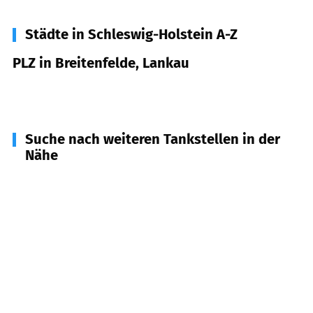
Städte in Schleswig-Holstein A-Z
PLZ in Breitenfelde, Lankau
23881
Breitenfelde, Lankau
Suche nach weiteren Tankstellen in der
Nähe
23896
Nusse
(
4,4
km Entfernung)
21516
Woltersdorf, Müssen u.a.
(
5,5
km
Entfernung)
23879
Mölln
(
7,3
km Entfernung)
22959
Linau
(
8,6
km Entfernung)
21493
Fuhlenhagen
(
8,9
km Entfernung)