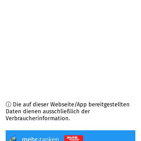
23898
Sandesneben u.a.
(
9,4
km Entfernung)
22956
Grönwohld
(
12,4
km Entfernung)
21514
Bröthen
(
12,5
km Entfernung)
22958
Kuddewörde
(
12,6
km Entfernung)
23919
Berkenthin
(
13,0
km Entfernung)
ⓘ Die auf dieser Webseite/App bereitgestellten
Daten dienen ausschließlich der
Verbraucherinformation.