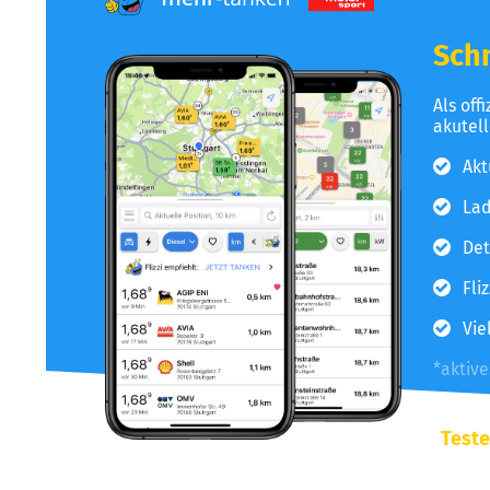
Schn
Als off
akutel
Akt
Lad
Det
Fli
Vie
*aktiv
Teste