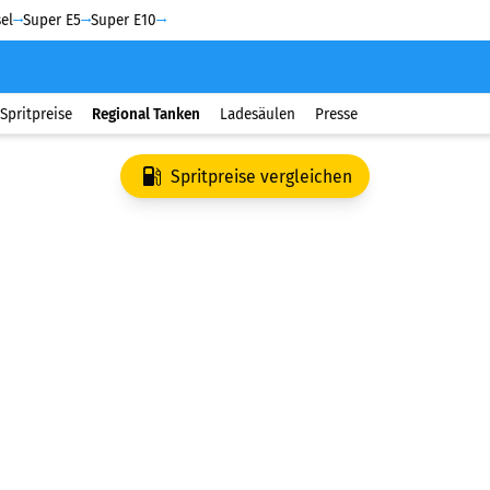
el
Super E5
Super E10
Spritpreise
Regional Tanken
Ladesäulen
Presse
Spritpreise vergleichen