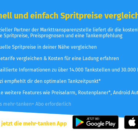
ell und einfach Spritpreise vergleic
izieller Partner der Markttransparenzstelle liefert dir die koste
le Spritpreise, Preisprognosen und eine Tankempfehlung
uelle Spritpreise in deiner Nähe vergleichen
etarife vergleichen & Kosten für eine Ladung erfahren
aillierte Informationen zu über 14.000 Tankstellen und 30.000
zzi empfiehlt dir den optimalen Tankzeitpunkt*
le weitere Features wie Preisalarm, Routenplaner*, Android Au
es mehr-tanken+ Abo erforderlich
 jetzt die mehr-tanken App