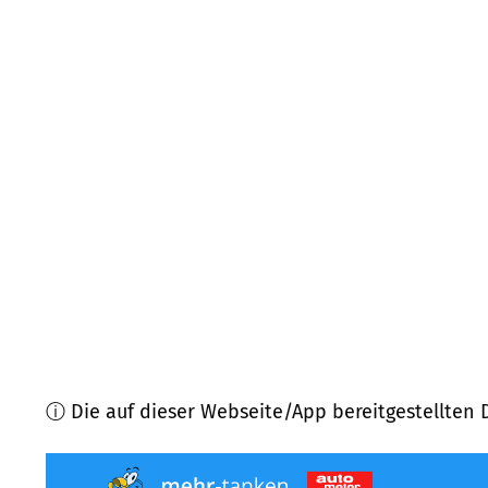
25879
Stapel
(
7,4
km Entfernung)
25786
Dellstedt
(
8,4
km Entfernung)
24863
Börm
(
10,8
km Entfernung)
24899
Wohlde
(
10,8
km Entfernung)
24806
Hohn
(
10,9
km Entfernung)
25782
Tellingstedt
(
11,0
km Entfernung)
ⓘ Die auf dieser Webseite/App bereitgestellten 