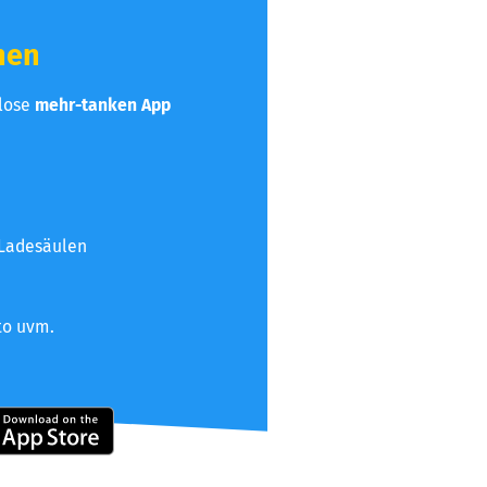
hen
nlose
mehr-tanken App
 Ladesäulen
to uvm.