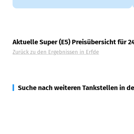
Aktuelle Super (E5) Preisübersicht für 
Zurück zu den Ergebnissen in
Erfde
Suche nach weiteren Tankstellen in d
25794
Pahlen
(
4,8
km Entfernung)
25788
Delve
(
5,6
km Entfernung)
24799
Meggerdorf, Friedrichsholm, Friedrichsgrabe
24861
Bergenhusen
(
7,3
km Entfernung)