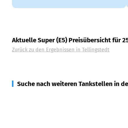
Aktuelle Super (E5) Preisübersicht für 2
Zurück zu den Ergebnissen in
Tellingstedt
Suche nach weiteren Tankstellen in d
25791
Linden, Barkenholm
(
6,2
km Entfernung)
25794
Pahlen
(
6,7
km Entfernung)
25767
Albersdorf
(
7,5
km Entfernung)
25786
Dellstedt
(
8,1
km Entfernung)