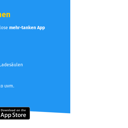
hen
nlose
mehr-tanken App
 Ladesäulen
to uvm.