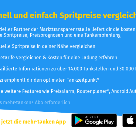
ell und einfach Spritpreise vergleic
izieller Partner der Markttransparenzstelle liefert dir die koste
le Spritpreise, Preisprognosen und eine Tankempfehlung
uelle Spritpreise in deiner Nähe vergleichen
etarife vergleichen & Kosten für eine Ladung erfahren
aillierte Informationen zu über 14.000 Tankstellen und 30.000
zzi empfiehlt dir den optimalen Tankzeitpunkt*
le weitere Features wie Preisalarm, Routenplaner*, Android Au
es mehr-tanken+ Abo erforderlich
 jetzt die mehr-tanken App