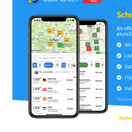
Schn
Als off
akutel
Akt
Lad
Det
Fli
Vie
*aktiv
Teste