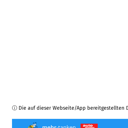
25799
Wrohm
(
8,4
km Entfernung)
25785
Nordhastedt
(
9,6
km Entfernung)
25788
Delve
(
10,2
km Entfernung)
24803
Erfde
(
11,0
km Entfernung)
25779
Hennstedt
(
11,4
km Entfernung)
25746
Heide u.a.
(
12,2
km Entfernung)
ⓘ Die auf dieser Webseite/App bereitgestellten 