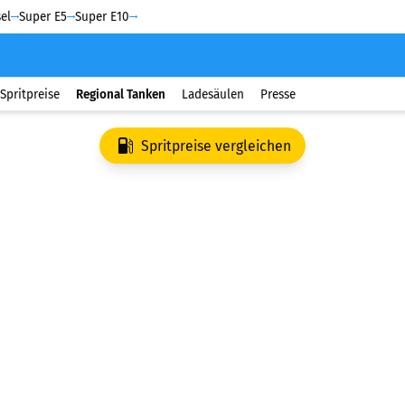
el
Super E5
Super E10
Spritpreise
Regional Tanken
Ladesäulen
Presse
Spritpreise vergleichen