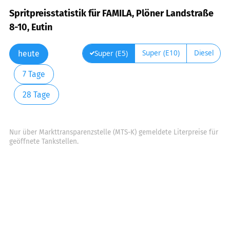
Spritpreisstatistik für FAMILA, Plöner Landstraße
8-10, Eutin
Super (E10)
Diesel
Super (E5)
heute
7 Tage
28 Tage
Nur über Markttransparenzstelle (MTS-K) gemeldete Literpreise für
geöffnete Tankstellen.