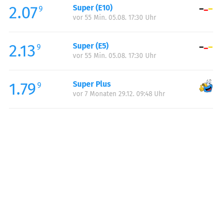
2.07
Super (E10)
Samstag:
07:00-20:00
9
vor 55 Min. 05.08. 17:30 Uhr
Sonntag:
12:00-18:00
2.13
Super (E5)
9
vor 55 Min. 05.08. 17:30 Uhr
1.79
Super Plus
9
vor 7 Monaten 29.12. 09:48 Uhr