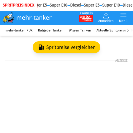
SPRITPREISINDEX
Diesel
Super E5
Super E10
Diesel
Super E5
Super E10
Diesel
powered by
Anmelden
Menü
mehr-tanken PUR
Ratgeber Tanken
Wissen Tanken
Aktuelle Spritpreise
R
Spritpreise vergleichen
ANZEIGE