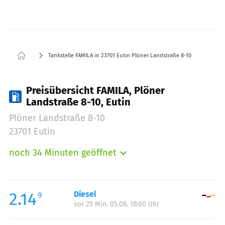
Tankstelle FAMILA in 23701 Eutin Plöner Landstraße 8-10
Preisübersicht FAMILA, Plöner
Landstraße 8-10, Eutin
Plöner Landstraße 8-10
23701 Eutin
noch 34 Minuten geöffnet
Montag:
07:00-21:00
Dienstag:
07:00-21:00
Mittwoch:
07:00-21:00
2.14
Diesel
9
vor 25 Min. 05.08. 18:00 Uhr
Donnerstag:
07:00-21:00
Freitag:
07:00-21:00