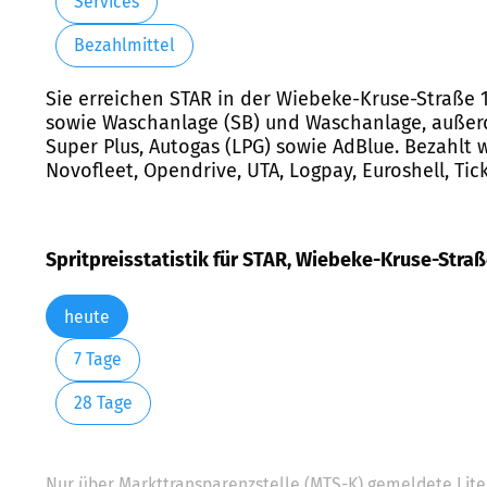
Services
Bezahlmittel
Sie erreichen STAR in der Wiebeke-Kruse-Straße 1
sowie Waschanlage (SB) und Waschanlage, außerd
Super Plus, Autogas (LPG) sowie AdBlue. Bezahlt 
Novofleet, Opendrive, UTA, Logpay, Euroshell, Ti
Spritpreisstatistik für STAR, Wiebeke-Kruse-Straß
heute
7 Tage
28 Tage
Nur über Markttransparenzstelle (MTS-K) gemeldete Liter