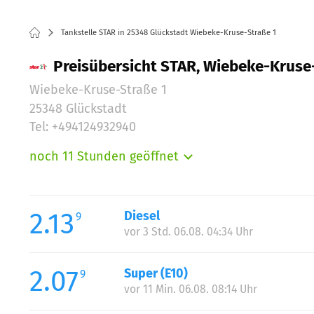
Tankstelle STAR in 25348 Glückstadt Wiebeke-Kruse-Straße 1
Preisübersicht STAR, Wiebeke-Kruse-
Wiebeke-Kruse-Straße 1
25348 Glückstadt
Tel: +494124932940
noch 11 Stunden geöffnet
Montag:
Dienstag:
Mittwoch:
2.13
Diesel
9
Donnerstag:
vor 3 Std. 06.08. 04:34 Uhr
Freitag:
Samstag:
2.07
Super (E10)
9
Sonntag:
vor 11 Min. 06.08. 08:14 Uhr