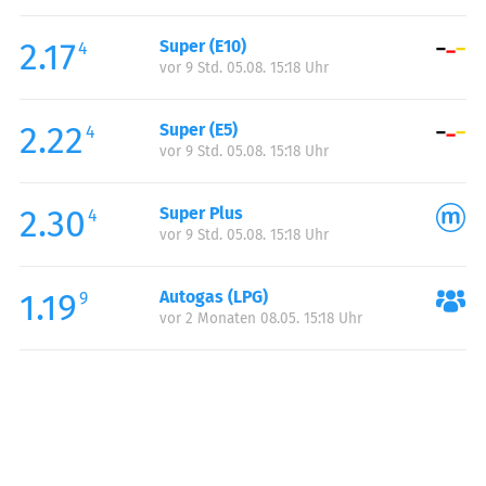
Freitag:
00:00-23:59
2.17
Super (E10)
Samstag:
00:00-23:59
4
vor 9 Std. 05.08. 15:18 Uhr
Sonntag:
00:00-23:59
2.22
Super (E5)
4
vor 9 Std. 05.08. 15:18 Uhr
2.30
Super Plus
4
vor 9 Std. 05.08. 15:18 Uhr
1.19
Autogas (LPG)
9
vor 2 Monaten 08.05. 15:18 Uhr