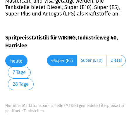
Mastercard und Visa getätigt werden. Die
Tankstelle bietet Diesel, Super (E10), Super (E5),
Super Plus und Autogas (LPG) als Kraftstoffe an.
Spritpreisstatistik für WIKING, Industrieweg 40,
Harrislee
Super (E10)
Diesel
Super (E5)
heute
7 Tage
28 Tage
Nur über Markttransparenzstelle (MTS-K) gemeldete Literpreise für
geöffnete Tankstellen.