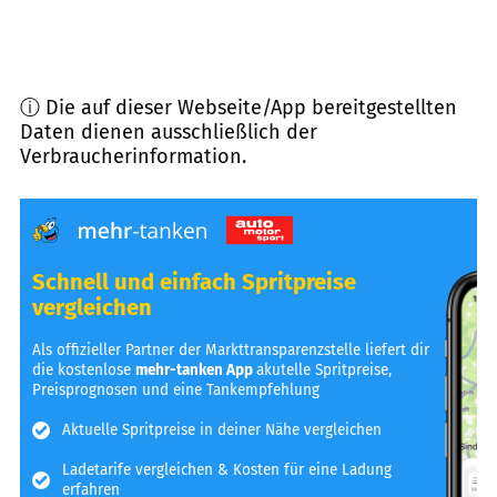
ⓘ Die auf dieser Webseite/App bereitgestellten
Daten dienen ausschließlich der
Verbraucherinformation.
Schnell und einfach Spritpreise
vergleichen
Als offizieller Partner der Markttransparenzstelle liefert dir
die kostenlose
mehr-tanken App
akutelle Spritpreise,
Preisprognosen und eine Tankempfehlung
Aktuelle Spritpreise in deiner Nähe vergleichen
Ladetarife vergleichen & Kosten für eine Ladung
erfahren