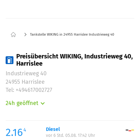
Tankstelle WIKING in 24955 Harrislee Industrieweg 40
Preisübersicht WIKING, Industrieweg 40,
Harrislee
Industrieweg 40
24955 Harrislee
Tel: +494617002727
24h geöffnet
Montag:
00:00-23:59
Dienstag:
00:00-23:59
Mittwoch:
00:00-23:59
2.16
Diesel
4
vor 6 Std. 05.08. 17:42 Uhr
Donnerstag:
00:00-23:59