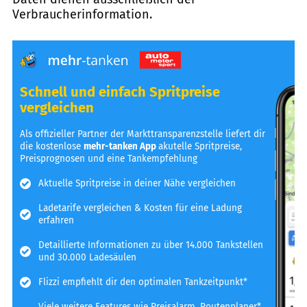
Verbraucherinformation.
Schnell und einfach Spritpreise
vergleichen
Als offizieller Partner der Markttransparenzstelle liefert dir
die kostenlose
mehr-tanken App
akutelle Spritpreise,
Preisprognosen und eine Tankempfehlung
Aktuelle Spritpreise in deiner Nähe vergleichen
Ladetarife vergleichen & Kosten für eine Ladung
erfahren
Detaillierte Informationen zu über 14.000 Tankstellen
und 30.000 Ladesäulen
Flizzi empfiehlt dir den optimalen Tankzeitpunkt*
Viele weitere Features wie Preisalarm, Routenplaner*,