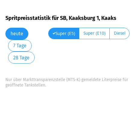
Spritpreisstatistik für SB, Kaaksburg 1, Kaaks
Super (E10)
Diesel
Super (E5)
heute
7 Tage
28 Tage
Nur über Markttransparenzstelle (MTS-K) gemeldete Literpreise für
geöffnete Tankstellen.