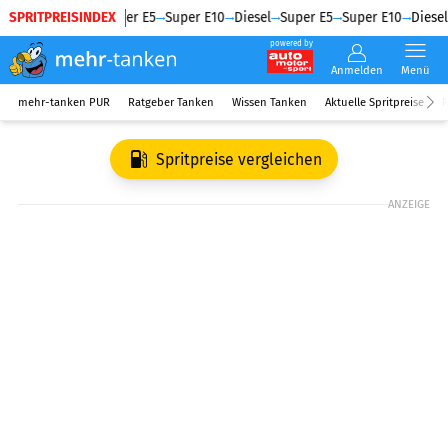
SPRITPREISINDEX
Diesel
Super E5
Super E10
Diesel
Super E5
Super E10
Diesel
powered by
Anmelden
Menü
mehr-tanken PUR
Ratgeber Tanken
Wissen Tanken
Aktuelle Spritpreise
R
Spritpreise vergleichen
ANZEIGE