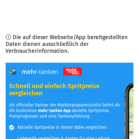
ⓘ Die auf dieser Webseite/App bereitgestellten
Daten dienen ausschließlich der
Verbraucherinformation.
Schnell und einfach Spritpreise
vergleichen
Als offizieller Partner der Markttransparenzstelle liefert dir
die kostenlose
mehr-tanken App
akutelle Spritpreise,
Preisprognosen und eine Tankempfehlung
Aktuelle Spritpreise in deiner Nähe vergleichen
Ladetarife vergleichen & Kosten für eine Ladung