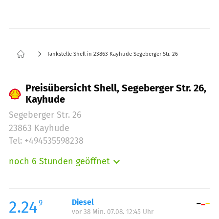
Tankstelle Shell in 23863 Kayhude Segeberger Str. 26
Preisübersicht Shell, Segeberger Str. 26,
Kayhude
Segeberger Str. 26
23863 Kayhude
Tel: +494535598238
noch 6 Stunden geöffnet
Montag:
05:00-22:00
Dienstag:
05:00-22:00
Mittwoch:
05:00-22:00
2.24
Diesel
9
vor 38 Min. 07.08. 12:45 Uhr
Donnerstag:
05:00-22:00