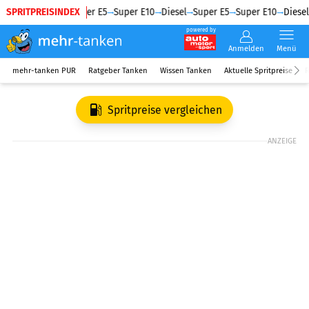
SPRITPREISINDEX
Diesel
Super E5
Super E10
Diesel
Super E5
Super E10
Diesel
powered by
Anmelden
Menü
mehr-tanken PUR
Ratgeber Tanken
Wissen Tanken
Aktuelle Spritpreise
R
Spritpreise vergleichen
ANZEIGE