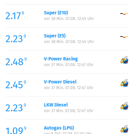
Freitag:
05:00-22:00
2.17
Super (E10)
Samstag:
06:00-22:00
9
vor 38 Min. 07.08. 12:45 Uhr
Sonntag:
06:00-22:00
2.23
Super (E5)
9
vor 38 Min. 07.08. 12:45 Uhr
2.48
V-Power Racing
9
vor 37 Min. 07.08. 12:47 Uhr
2.45
V-Power Diesel
9
vor 37 Min. 07.08. 12:47 Uhr
2.23
LKW Diesel
9
vor 37 Min. 07.08. 12:47 Uhr
1.09
Autogas (LPG)
9
vor 8 Std. 07.08. 04:30 Uhr