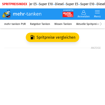
SPRITPREISINDEX
Diesel
Super E5
Super E10
Diesel
Super E5
Super E10
Diesel
powered by
Anmelden
Menü
mehr-tanken PUR
Ratgeber Tanken
Wissen Tanken
Aktuelle Spritpreise
R
Spritpreise vergleichen
ANZEIGE