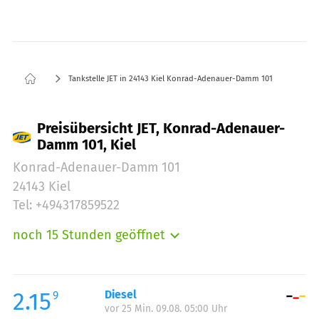
Tankstelle JET in 24143 Kiel Konrad-Adenauer-Damm 101
Preisübersicht JET, Konrad-Adenauer-
Damm 101, Kiel
Konrad-Adenauer-Damm 101
24143 Kiel
Tel: +494317859522
noch 15 Stunden geöffnet
Montag:
05:00-23:00
Dienstag:
05:00-23:00
Mittwoch:
05:00-23:00
2.15
Diesel
9
vor 25 Min. 09.08. 05:00 Uhr
Donnerstag:
05:00-23:00