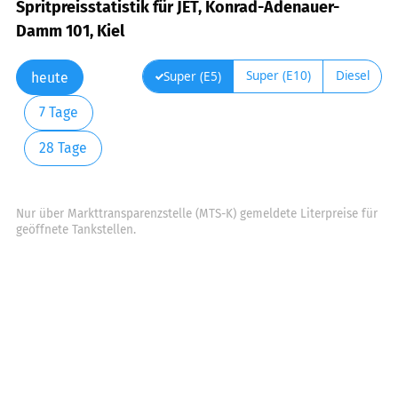
Spritpreisstatistik für JET, Konrad-Adenauer-
Damm 101, Kiel
Super (E10)
Diesel
Super (E5)
heute
7 Tage
28 Tage
Nur über Markttransparenzstelle (MTS-K) gemeldete Literpreise für
geöffnete Tankstellen.