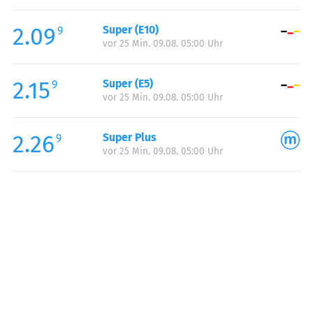
Freitag:
05:00-23:00
2.09
Super (E10)
Samstag:
06:00-23:00
9
vor 25 Min. 09.08. 05:00 Uhr
Sonntag:
07:00-23:00
Feiertag:
07:00-23:00
2.15
Super (E5)
9
vor 25 Min. 09.08. 05:00 Uhr
2.26
Super Plus
9
vor 25 Min. 09.08. 05:00 Uhr