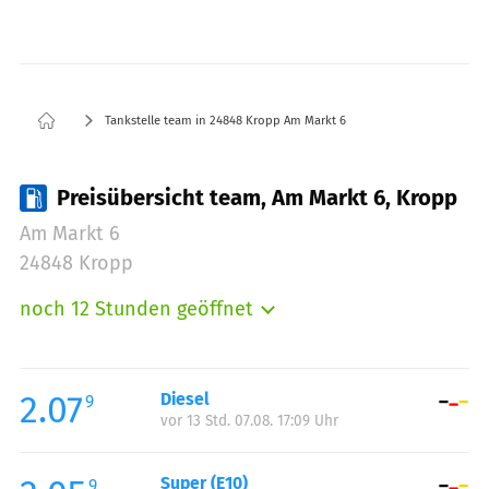
Tankstelle team in 24848 Kropp Am Markt 6
Preisübersicht team, Am Markt 6, Kropp
Am Markt 6
24848 Kropp
noch 12 Stunden geöffnet
Montag:
06:00-21:00
Dienstag:
06:00-21:00
Mittwoch:
06:00-21:00
2.07
Diesel
9
vor 13 Std. 07.08. 17:09 Uhr
Donnerstag:
06:00-21:00
Freitag:
06:00-21:00
Super (E10)
Samstag:
07:00-21:00
9