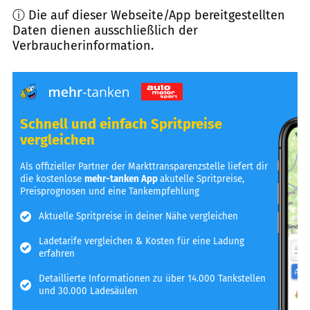
ⓘ Die auf dieser Webseite/App bereitgestellten
Daten dienen ausschließlich der
Verbraucherinformation.
Schnell und einfach Spritpreise
vergleichen
Als offizieller Partner der Markttransparenzstelle liefert dir
die kostenlose
mehr-tanken App
akutelle Spritpreise,
Preisprognosen und eine Tankempfehlung
Aktuelle Spritpreise in deiner Nähe vergleichen
Ladetarife vergleichen & Kosten für eine Ladung
erfahren
Detaillierte Informationen zu über 14.000 Tankstellen
und 30.000 Ladesäulen