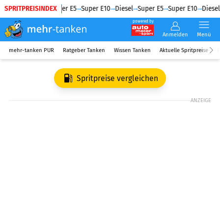
SPRITPREISINDEX
Diesel
Super E5
Super E10
Diesel
Super E5
Super E10
Diesel
powered by
Anmelden
Menü
mehr-tanken PUR
Ratgeber Tanken
Wissen Tanken
Aktuelle Spritpreise
R
Spritpreise vergleichen
ANZEIGE