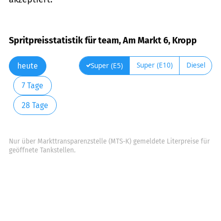
Spritpreisstatistik für team, Am Markt 6, Kropp
Super (E10)
Diesel
Super (E5)
heute
7 Tage
28 Tage
Nur über Markttransparenzstelle (MTS-K) gemeldete Literpreise für
geöffnete Tankstellen.