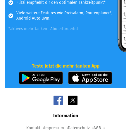
Flizzi empfiehlt dir den optimalen Tankzeitpunkt*
Viele weitere Features wie Preisalarm, Routenplaner*,
Android Auto uvm.
*aktives mehr-tanken+ Abo erforderlich
Teste jetzt die mehr-tanken App
Information
Kontakt
Impressum
Datenschutz
AGB