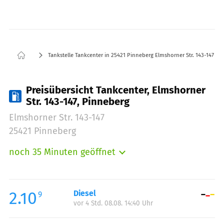
Tankstelle Tankcenter in 25421 Pinneberg Elmshorner Str. 143-147
Preisübersicht Tankcenter, Elmshorner
Str. 143-147, Pinneberg
Elmshorner Str. 143-147
25421 Pinneberg
noch 35 Minuten geöffnet
Montag:
06:00-22:00
Dienstag:
06:00-22:00
Mittwoch:
06:00-22:00
2.10
Diesel
9
vor 4 Std. 08.08. 14:40 Uhr
Donnerstag:
06:00-22:00
Freitag:
06:00-22:00