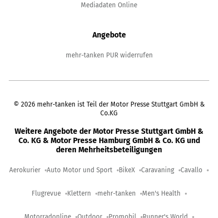
Mediadaten Online
Angebote
mehr-tanken PUR widerrufen
©
2026
mehr-tanken ist Teil der Motor Presse Stuttgart GmbH &
Co.KG
Weitere Angebote der Motor Presse Stuttgart GmbH &
Co. KG & Motor Presse Hamburg GmbH & Co. KG und
deren Mehrheitsbeteiligungen
Aerokurier
Auto Motor und Sport
BikeX
Caravaning
Cavallo
Flugrevue
Klettern
mehr-tanken
Men's Health
Motorradonline
Outdoor
Promobil
Runner's World