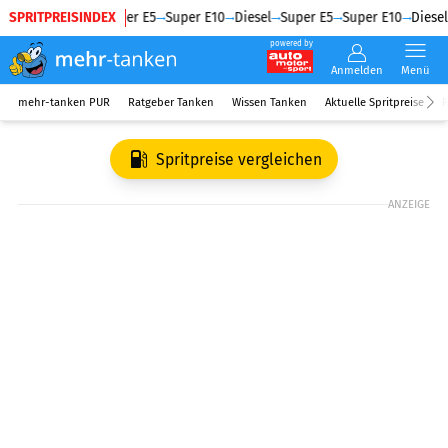
SPRITPREISINDEX
Diesel
Super E5
Super E10
Diesel
Super E5
Super E10
Diesel
powered by
Anmelden
Menü
mehr-tanken PUR
Ratgeber Tanken
Wissen Tanken
Aktuelle Spritpreise
R
Spritpreise vergleichen
ANZEIGE