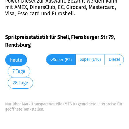
Power Diesel zur Auswahl. Bezahlt werden kann
mit AMEX, DinersClub, EC, Girocard, Mastercard,
Visa, Esso card und Euroshell.
Spritpreisstatistik für Shell, Flensburger Str 79,
Rendsburg
Super (E10)
Diesel
Super (E5)
heute
7 Tage
28 Tage
Nur über Markttransparenzstelle (MTS-K) gemeldete Literpreise für
geöffnete Tankstellen.