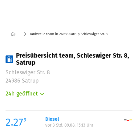
Tankstelle team in 24986 Satrup Schleswiger Str. 8
Preisübersicht team, Schleswiger Str. 8,
Satrup
Schleswiger Str. 8
24986 Satrup
24h geöffnet
Montag:
00:00-24:00
Dienstag:
00:00-24:00
Mittwoch:
00:00-24:00
2.27
Diesel
9
vor 3 Std. 09.08. 15:13 Uhr
Donnerstag:
00:00-24:00
Freitag:
00:00-24:00