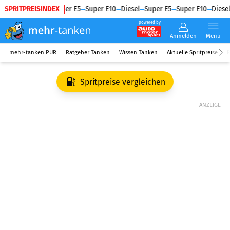
SPRITPREISINDEX
Diesel
Super E5
Super E10
Diesel
Super E5
Super E10
Diesel
powered by
Anmelden
Menü
mehr-tanken PUR
Ratgeber Tanken
Wissen Tanken
Aktuelle Spritpreise
R
Spritpreise vergleichen
ANZEIGE