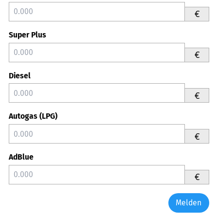
€
Super Plus
€
Diesel
€
Autogas (LPG)
€
AdBlue
€
Melden