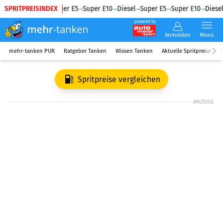
SPRITPREISINDEX
Diesel
Super E5
Super E10
Diesel
Super E5
Super E10
Diesel
powered by
Anmelden
Menü
mehr-tanken PUR
Ratgeber Tanken
Wissen Tanken
Aktuelle Spritpreise
R
Spritpreise vergleichen
ANZEIGE