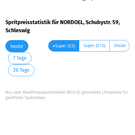
Spritpreisstatistik für NORDOEL, Schubystr. 59,
Schleswig
Super (E10)
Diesel
Super (E5)
heute
7 Tage
28 Tage
Nur über Markttransparenzstelle (MTS-K) gemeldete Literpreise für
geöffnete Tankstellen.