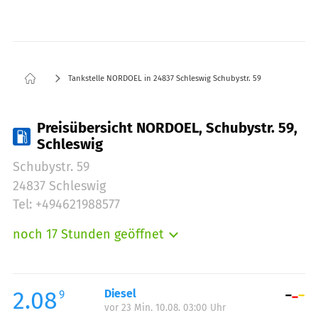
Tankstelle NORDOEL in 24837 Schleswig Schubystr. 59
Preisübersicht NORDOEL, Schubystr. 59,
Schleswig
Schubystr. 59
24837 Schleswig
Tel: +494621988577
noch 17 Stunden geöffnet
Montag:
05:00-23:00
Dienstag:
05:00-23:00
Mittwoch:
05:00-23:00
2.08
Diesel
9
vor 23 Min. 10.08. 03:00 Uhr
Donnerstag:
05:00-23:00