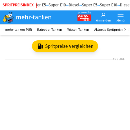
SPRITPREISINDEX
Diesel
Super E5
Super E10
Diesel
Super E5
Super E10
Diesel
powered by
Anmelden
Menü
mehr-tanken PUR
Ratgeber Tanken
Wissen Tanken
Aktuelle Spritpreise
R
Spritpreise vergleichen
ANZEIGE