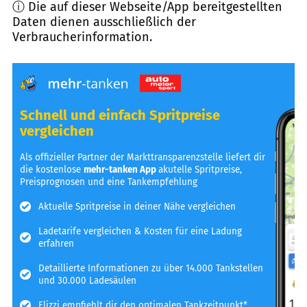
ⓘ Die auf dieser Webseite/App bereitgestellten
Daten dienen ausschließlich der
Verbraucherinformation.
Schnell und einfach Spritpreise
vergleichen
Als offizieller Partner der Markttransparenzstelle liefert dir
die kostenlose
mehr-tanken App
akutelle Spritpreise,
Preisprognosen und eine Tankempfehlung
Aktuelle Spritpreise in deiner Nähe vergleichen
Ladetarife vergleichen & Kosten für eine Ladung
erfahren
Detaillierte Informationen zu über 14.000 Tankstellen
und 30.000 Ladesäulen
Flizzi empfiehlt dir den optimalen Tankzeitpunkt*