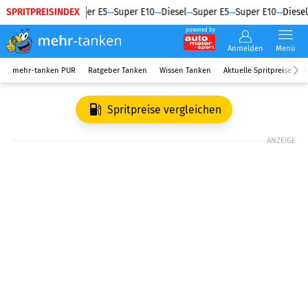
SPRITPREISINDEX
Diesel
Super E5
Super E10
Diesel
Super E5
Super E10
Diesel
powered by
Anmelden
Menü
mehr-tanken PUR
Ratgeber Tanken
Wissen Tanken
Aktuelle Spritpreise
R
Spritpreise vergleichen
ANZEIGE