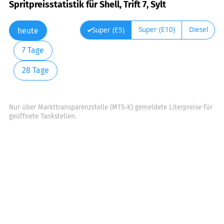
Spritpreisstatistik für Shell, Trift 7, Sylt
Super (E10)
Diesel
Super (E5)
heute
7 Tage
28 Tage
Nur über Markttransparenzstelle (MTS-K) gemeldete Literpreise für
geöffnete Tankstellen.