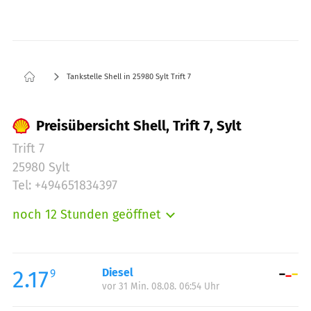
Tankstelle Shell in 25980 Sylt Trift 7
Preisübersicht Shell, Trift 7, Sylt
Trift 7
25980 Sylt
Tel: +494651834397
noch 12 Stunden geöffnet
Montag:
07:00-22:00
Dienstag:
07:00-22:00
Mittwoch:
07:00-22:00
2.17
Diesel
9
vor 31 Min. 08.08. 06:54 Uhr
Donnerstag:
07:00-22:00
Freitag:
07:00-22:00