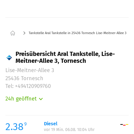
Tankstelle Aral Tankstelle in 25436 Tornesch Lise-Meitner-Allee 3
Preisübersicht Aral Tankstelle, Lise-
Meitner-Allee 3, Tornesch
Lise-Meitner-Allee 3
25436 Tornesch
Tel: +494120909760
24h geöffnet
Montag:
00:00-24:00
Dienstag:
00:00-24:00
Mittwoch:
00:00-24:00
2.38
Diesel
9
vor 19 Min. 06.08. 10:04 Uhr
Donnerstag:
00:00-24:00