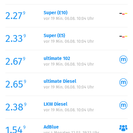
Freitag:
00:00-24:00
2.27
Super (E10)
Samstag:
00:00-24:00
9
vor 19 Min. 06.08. 10:04 Uhr
Sonntag:
00:00-24:00
2.33
Super (E5)
9
vor 19 Min. 06.08. 10:04 Uhr
2.67
ultimate 102
9
vor 19 Min. 06.08. 10:04 Uhr
2.65
ultimate Diesel
9
vor 19 Min. 06.08. 10:04 Uhr
2.38
LKW Diesel
9
vor 19 Min. 06.08. 10:04 Uhr
1.54
AdBlue
9
vor 4 Monaten 12.03. 19:33 Uhr