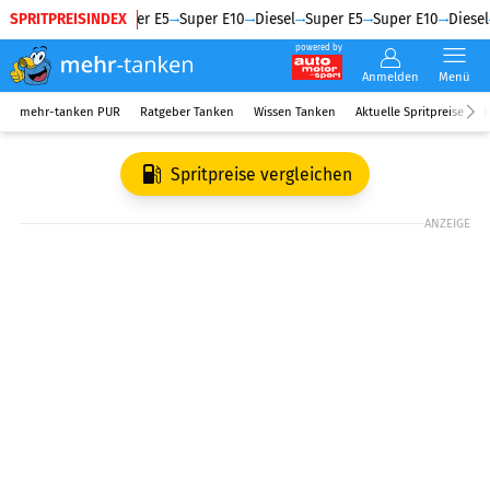
SPRITPREISINDEX
Diesel
Super E5
Super E10
Diesel
Super E5
Super E10
Diesel
powered by
Anmelden
Menü
mehr-tanken PUR
Ratgeber Tanken
Wissen Tanken
Aktuelle Spritpreise
R
Spritpreise vergleichen
ANZEIGE