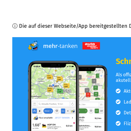
ⓘ Die auf dieser Webseite/App bereitgestellten 
Schn
Als off
akutel
Akt
Lad
Det
Fli