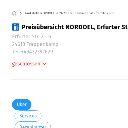
Tankstelle NORDOEL in 24610 Trappenkamp Erfurter Str. 2 - 6
Preisübersicht NORDOEL, Erfurter St
Erfurter Str. 2 - 6
24610 Trappenkamp
Tel: +49432392629
geschlossen
Montag:
Dienstag:
Mittwoch:
Donnerstag:
Freitag:
Über
Samstag:
Services
Sonntag:
Bezahlmittel