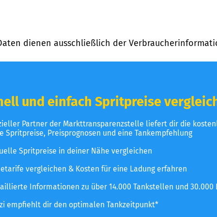
Daten dienen ausschließlich der Verbraucherinformati
ell und einfach Spritpreise vergleic
izieller Partner der Markttransparenzstelle liefert dir die koste
le Spritpreise, Preisprognosen und eine Tankempfehlung
uelle Spritpreise in deiner Nähe vergleichen
etarife vergleichen & Kosten für eine Ladung erfahren
aillierte Informationen zu über 14.000 Tankstellen und 30.000
zzi empfiehlt dir den optimalen Tankzeitpunkt*