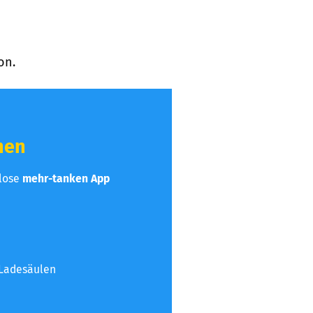
on.
hen
nlose
mehr-tanken App
 Ladesäulen