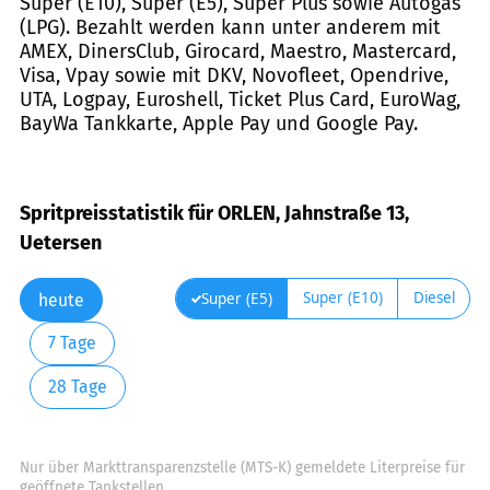
Super (E10), Super (E5), Super Plus sowie Autogas
(LPG). Bezahlt werden kann unter anderem mit
AMEX, DinersClub, Girocard, Maestro, Mastercard,
Visa, Vpay sowie mit DKV, Novofleet, Opendrive,
UTA, Logpay, Euroshell, Ticket Plus Card, EuroWag,
BayWa Tankkarte, Apple Pay und Google Pay.
Spritpreisstatistik für ORLEN, Jahnstraße 13,
Uetersen
Super (E10)
Diesel
Super (E5)
heute
7 Tage
28 Tage
Nur über Markttransparenzstelle (MTS-K) gemeldete Literpreise für
geöffnete Tankstellen.