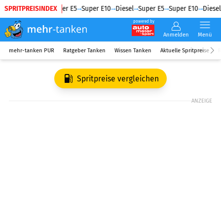
SPRITPREISINDEX
Diesel
Super E5
Super E10
Diesel
Super E5
Super E10
Diesel
powered by
Anmelden
Menü
mehr-tanken PUR
Ratgeber Tanken
Wissen Tanken
Aktuelle Spritpreise
R
Spritpreise vergleichen
ANZEIGE