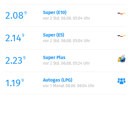
Freitag:
06:00-22:00
2.08
Super (E10)
Samstag:
07:00-22:00
9
vor 2 Std. 06.08. 05:04 Uhr
Sonntag:
08:00-22:00
2.14
Super (E5)
9
vor 2 Std. 06.08. 05:04 Uhr
2.23
Super Plus
9
vor 2 Std. 06.08. 05:24 Uhr
1.19
Autogas (LPG)
9
vor 1 Monat 08.06. 06:04 Uhr