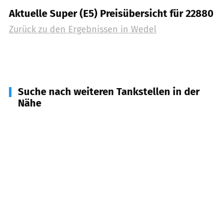
Aktuelle Super (E5) Preisübersicht für 22880
Zurück zu den Ergebnissen in
Wedel
Suche nach weiteren Tankstellen in der
Nähe
22559
Hamburg
(
3,7
km Entfernung)
25488
Holm
(
4,0
km Entfernung)
25491
Hetlingen
(
6,1
km Entfernung)
21635
Jork
(
6,6
km Entfernung)
22589
Hamburg
(
6,8
km Entfernung)
25492
Heist
(
6,8
km Entfernung)