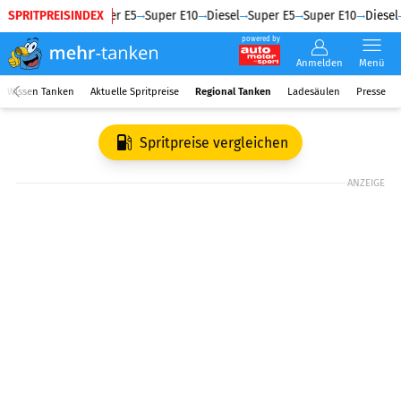
SPRITPREISINDEX
Diesel
Super E5
Super E10
Diesel
Super E5
Super E10
Diesel
powered by
Anmelden
Menü
Wissen Tanken
Aktuelle Spritpreise
Regional Tanken
Ladesäulen
Presse
Spritpreise vergleichen
ANZEIGE