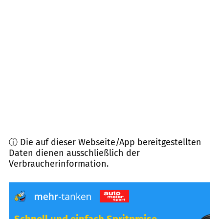
22587
Hamburg
(
6,9
km Entfernung)
25482
Appen
(
7,4
km Entfernung)
21720
Grünendeich
(
7,7
km Entfernung)
22869
Schenefeld
(
8,2
km Entfernung)
ⓘ Die auf dieser Webseite/App bereitgestellten
Daten dienen ausschließlich der
Verbraucherinformation.
Schnell und einfach Spritpreise