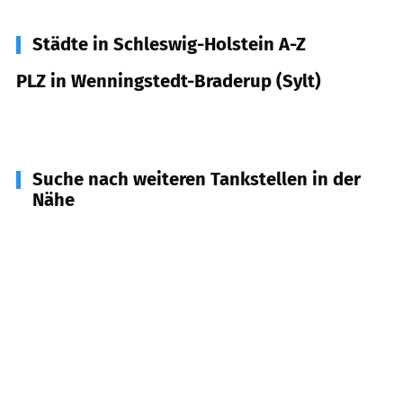
Städte in Schleswig-Holstein A-Z
PLZ in Wenningstedt-Braderup (Sylt)
25996
Wenningstedt-Braderup (Sylt)
Suche nach weiteren Tankstellen in der
Nähe
25999
Kampen (Sylt)
(
3,3
km Entfernung)
25980
Sylt
(
6,6
km Entfernung)
25992
List
(
10,6
km Entfernung)
25997
Hörnum (Sylt)
(
18,8
km Entfernung)
25924
Rodenäs
(
23,6
km Entfernung)
25938
Föhr
(
26,4
km Entfernung)