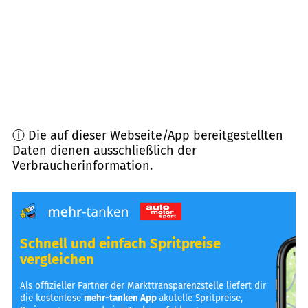
25927
Neukirchen, Aventoft
(
28,6
km Entfernung)
ⓘ Die auf dieser Webseite/App bereitgestellten
Daten dienen ausschließlich der
Verbraucherinformation.
Schnell und einfach Spritpreise
vergleichen
Als offizieller Partner der Markttransparenzstelle liefert dir
die kostenlose
mehr-tanken App
akutelle Spritpreise,