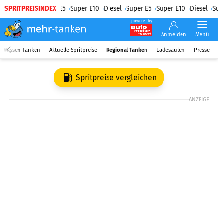
SPRITPREISINDEX
Diesel
Super E5
Super E10
Diesel
Super E5
Super E10
Diesel
Su
powered by
Anmelden
Menü
Wissen Tanken
Aktuelle Spritpreise
Regional Tanken
Ladesäulen
Presse
Spritpreise vergleichen
ANZEIGE