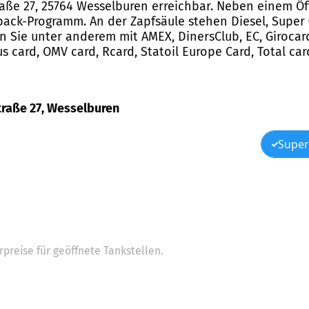
traße 27, 25764 Wesselburen erreichbar. Neben einem Öf
ck-Programm. An der Zapfsäule stehen Diesel, Super (E
 Sie unter anderem mit AMEX, DinersClub, EC, Girocard
us card, OMV card, Rcard, Statoil Europe Card, Total ca
straße 27, Wesselburen
Super
preise für geöffnete Tankstellen.