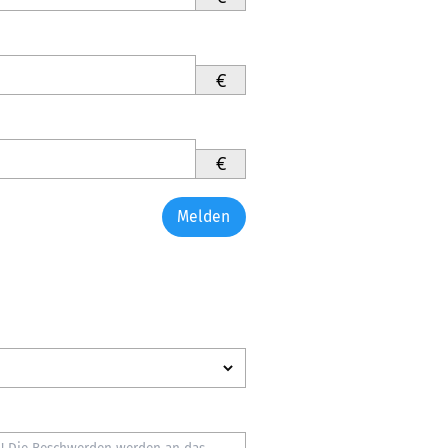
€
€
Melden