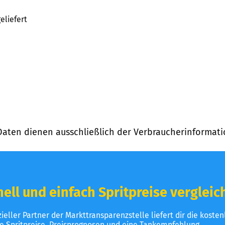
eliefert
Daten dienen ausschließlich der Verbraucherinformati
ell und einfach Spritpreise vergleic
izieller Partner der Markttransparenzstelle liefert dir die koste
le Spritpreise, Preisprognosen und eine Tankempfehlung