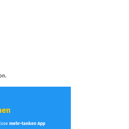
on.
hen
nlose
mehr-tanken App