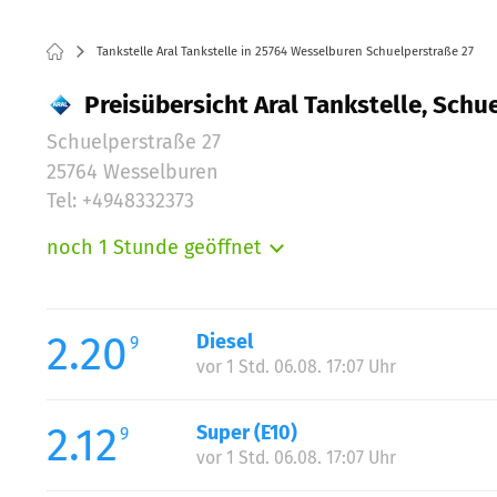
Tankstelle Aral Tankstelle in 25764 Wesselburen Schuelperstraße 27
Preisübersicht Aral Tankstelle, Sch
Schuelperstraße 27
25764 Wesselburen
Tel: +4948332373
noch 1 Stunde geöffnet
Montag:
Dienstag:
Mittwoch:
2.20
Diesel
9
Donnerstag:
vor 1 Std. 06.08. 17:07 Uhr
Freitag:
Samstag:
2.12
Super (E10)
9
Sonntag:
vor 1 Std. 06.08. 17:07 Uhr