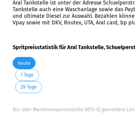
Aral Tankstelle ist unter der Adresse Schuelpers
Tankstelle auch eine Waschanlage sowie das Payba
und ultimate Diesel zur Auswahl. Bezahlen können
Vpay sowie mit DKV, Routex, UTA, Aral card, bp pl
Spritpreisstatistik für Aral Tankstelle, Schuelper
heute
7 Tage
28 Tage
Nur über Markttransparenzstelle (MTS-K) gemeldete Liter