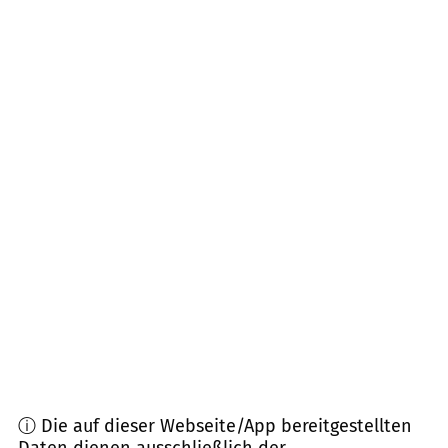
06578
Bilzingsleben Kannawurf Oldisleben
(
13,8
km Entfernung)
06537
Kelbra (Kyffhäuser)
(
16,7
km Entfernung)
99625
Kölleda
(
17,3
km Entfernung)
06526
Sangerhausen
(
17,7
km Entfernung)
06528
Wallhausen, Blankenheim
(
18,3
km
Entfernung)
06642
Nebra, Kaiserpfalz
(
18,5
km Entfernung)
ⓘ Die auf dieser Webseite/App bereitgestellten
Daten dienen ausschließlich der