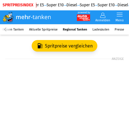
SPRITPREISINDEX
Diesel
Super E5
Super E10
Diesel
Super E5
Super E10
Diesel
powered by
Anmelden
Menü
Wissen Tanken
Aktuelle Spritpreise
Regional Tanken
Ladesäulen
Presse
Spritpreise vergleichen
ANZEIGE