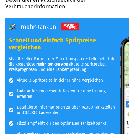
Verbraucherinformation.
Schnell und einfach Spritpreise
vergleichen
Als offizieller Partner der Markttransparenzstelle liefert dir
die kostenlose
mehr-tanken App
akutelle Spritpreise,
Preisprognosen und eine Tankempfehlung
Aktuelle Spritpreise in deiner Nähe vergleichen
Ladetarife vergleichen & Kosten für eine Ladung
erfahren
Detaillierte Informationen zu über 14.000 Tankstellen
und 30.000 Ladesäulen
Flizzi empfiehlt dir den optimalen Tankzeitpunkt*