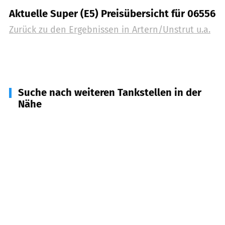
Aktuelle Super (E5) Preisübersicht für 06556
Zurück zu den Ergebnissen in
Artern/Unstrut u.a.
Suche nach weiteren Tankstellen in der
Nähe
06268
Querfurt, Obhausen, Mücheln u.a.
(
8,7
km
Entfernung)
06571
Roßleben-Wiehe, Gehofen
(
9,2
km
Entfernung)
06577
Heldrungen
(
10,3
km Entfernung)
06567
Bad Frankenhausen/Kyffhäuser
(
10,7
km
Entfernung)