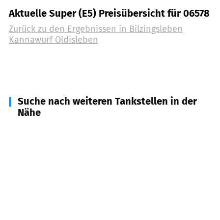
Aktuelle Super (E5) Preisübersicht für 06578
Zurück zu den Ergebnissen in
Bilzingsleben
Kannawurf Oldisleben
Suche nach weiteren Tankstellen in der
Nähe
99638
Kindelbrück
(
6,1
km Entfernung)
06567
Bad Frankenhausen/Kyffhäuser
(
7,4
km
Entfernung)
06577
Heldrungen
(
7,8
km Entfernung)
99707
Kyffhäuserland
(
11,2
km Entfernung)
99631
Weißensee
(
11,3
km Entfernung)