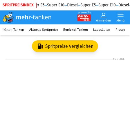
SPRITPREISINDEX
Diesel
Super E5
Super E10
Diesel
Super E5
Super E10
Diesel
powered by
Anmelden
Menü
Wissen Tanken
Aktuelle Spritpreise
Regional Tanken
Ladesäulen
Presse
Spritpreise vergleichen
ANZEIGE