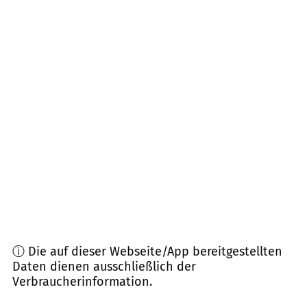
06556
Artern/Unstrut u.a.
(
13,8
km Entfernung)
99625
Kölleda
(
14,2
km Entfernung)
06537
Kelbra (Kyffhäuser)
(
14,9
km Entfernung)
99718
Greußen Clingen Großenehrich
(
15,1
km
Entfernung)
99610
Sömmerda
(
16,1
km Entfernung)
ⓘ Die auf dieser Webseite/App bereitgestellten
Daten dienen ausschließlich der
Verbraucherinformation.