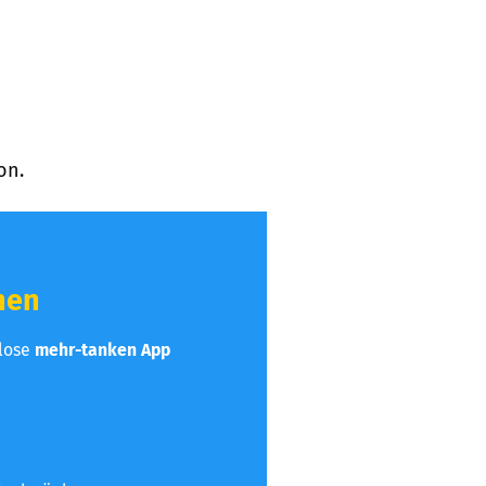
on.
hen
nlose
mehr-tanken App