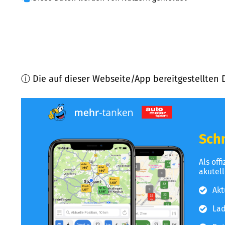
ⓘ Die auf dieser Webseite/App bereitgestellten 
Schn
Als off
akutel
Akt
Lad