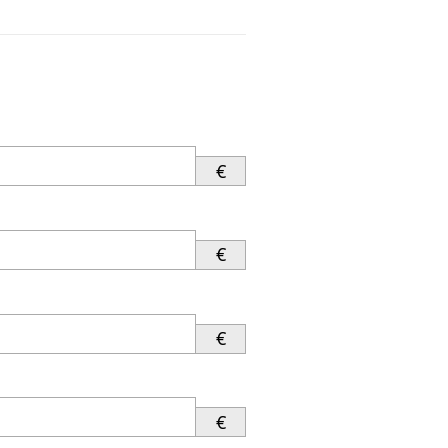
€
€
€
€