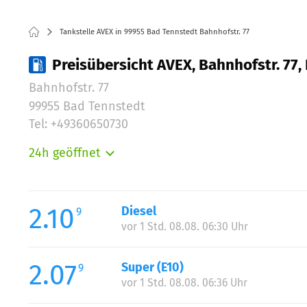
Tankstelle AVEX in 99955 Bad Tennstedt Bahnhofstr. 77
Preisübersicht AVEX, Bahnhofstr. 77
Bahnhofstr. 77
99955 Bad Tennstedt
Tel: +49360650730
24h geöffnet
Montag:
Dienstag:
Mittwoch:
2.10
Diesel
9
Donnerstag:
vor 1 Std. 08.08. 06:30 Uhr
Freitag:
Samstag:
2.07
Super (E10)
9
Sonntag:
vor 1 Std. 08.08. 06:36 Uhr