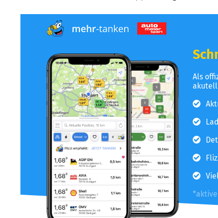
Schn
Als off
akutel
Akt
Lad
Det
Fli
Vie
*aktiv