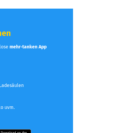
hen
nlose
mehr-tanken App
 Ladesäulen
to uvm.