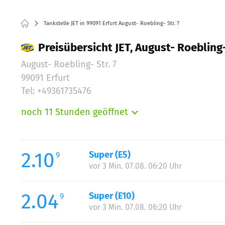
Tankstelle JET in 99091 Erfurt August- Roebling- Str. 7
Preisübersicht JET, August- Roebling- 
August- Roebling- Str. 7
99091 Erfurt
Tel: +49361735476
noch 11 Stunden geöffnet
Montag:
Dienstag:
Mittwoch:
2.10
Super (E5)
9
Donnerstag:
vor 3 Min. 07.08. 06:20 Uhr
Freitag:
Samstag:
2.04
Super (E10)
9
Sonntag:
vor 3 Min. 07.08. 06:20 Uhr
Feiertag: