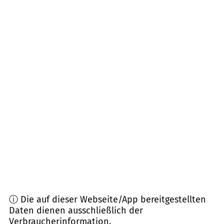
Entfernung)
99100
Großfahner, Dachwig u.a.
(
15,3
km
Entfernung)
99885
Luisenthal, Ohrdruf, Wolfis
(
16,1
km
Entfernung)
99891
Tabarz/ Thür. Wald
(
16,6
km Entfernung)
99090
Erfurt
(
16,9
km Entfernung)
99958
Großvargula, Tonna
(
17,2
km Entfernung)
ⓘ Die auf dieser Webseite/App bereitgestellten
Daten dienen ausschließlich der
Verbraucherinformation.