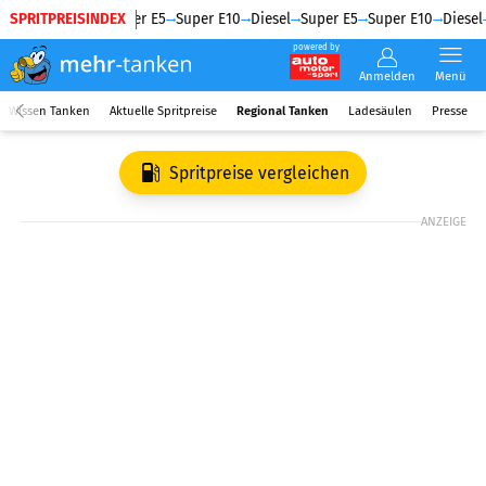
SPRITPREISINDEX
Diesel
Super E5
Super E10
Diesel
Super E5
Super E10
Diesel
powered by
Anmelden
Menü
Wissen Tanken
Aktuelle Spritpreise
Regional Tanken
Ladesäulen
Presse
Spritpreise vergleichen
ANZEIGE