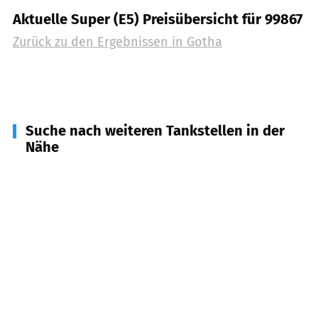
Aktuelle Super (E5) Preisübersicht für 99867
Zurück zu den Ergebnissen in
Gotha
Suche nach weiteren Tankstellen in der
Nähe
99869
Drei Gleichen
(
2,6
km Entfernung)
99894
Leinatal
(
11,4
km Entfernung)
99880
Waltershausen
(
12,2
km Entfernung)
99192
Nesse-Apfelstädt, Nottleben
(
13,2
km
Entfernung)
99887
Georgenthal/ Thür. Wald
(
14,9
km