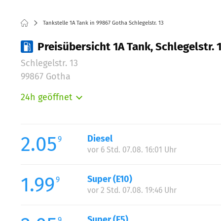
Tankstelle 1A Tank in 99867 Gotha Schlegelstr. 13
Preisübersicht 1A Tank, Schlegelstr. 
Schlegelstr. 13
99867 Gotha
24h geöffnet
Montag:
Dienstag:
Mittwoch:
2.05
Diesel
9
Donnerstag:
vor 6 Std. 07.08. 16:01 Uhr
Freitag:
Samstag:
1.99
Super (E10)
9
Sonntag:
vor 2 Std. 07.08. 19:46 Uhr
Super (E5)
9