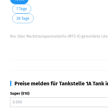
7 Tage
28 Tage
Nur über Markttransparenzstelle (MTS-K) gemeldete Liter
Preise melden für Tankstelle 1A Tank 
Super (E10)