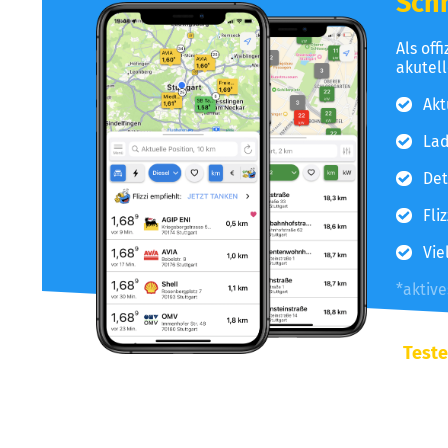
Schn
Als off
akutel
Akt
Lad
Det
Fli
Vie
*aktiv
Teste