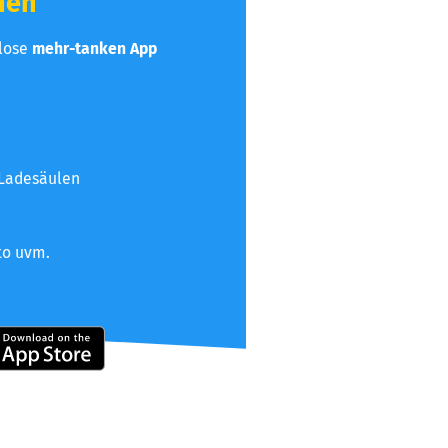
hen
nlose
mehr-tanken App
 Ladesäulen
to uvm.