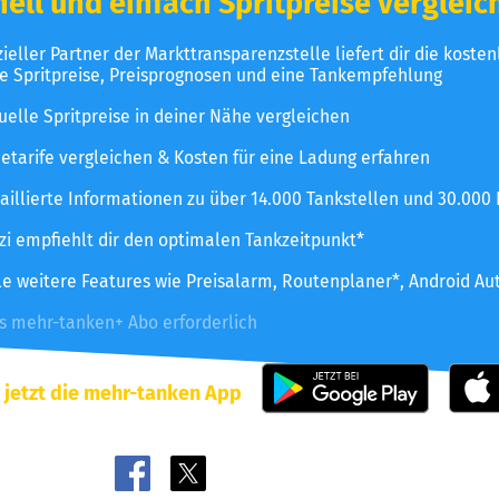
ell und einfach Spritpreise vergleic
izieller Partner der Markttransparenzstelle liefert dir die koste
le Spritpreise, Preisprognosen und eine Tankempfehlung
uelle Spritpreise in deiner Nähe vergleichen
etarife vergleichen & Kosten für eine Ladung erfahren
aillierte Informationen zu über 14.000 Tankstellen und 30.000
zzi empfiehlt dir den optimalen Tankzeitpunkt*
le weitere Features wie Preisalarm, Routenplaner*, Android Au
es mehr-tanken+ Abo erforderlich
 jetzt die mehr-tanken App