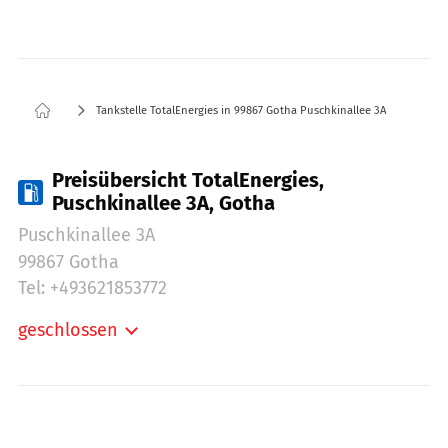
Tankstelle TotalEnergies in 99867 Gotha Puschkinallee 3A
Preisübersicht TotalEnergies,
Puschkinallee 3A, Gotha
Puschkinallee 3A
99867 Gotha
Tel: +493621853772
geschlossen
Montag:
06:00-22:00
Dienstag:
06:00-22:00
Mittwoch:
06:00-22:00
Donnerstag:
06:00-22:00