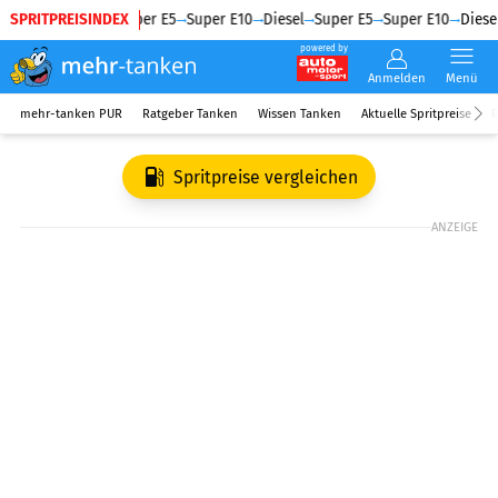
SPRITPREISINDEX
Diesel
Super E5
Super E10
Diesel
Super E5
Super E10
Diesel
powered by
Anmelden
Menü
mehr-tanken PUR
Ratgeber Tanken
Wissen Tanken
Aktuelle Spritpreise
R
Spritpreise vergleichen
ANZEIGE