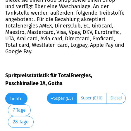
und verfügt über eine Waschanlage. An der
Tankstelle werden außerdem folgende Treibstoffe
angeboten: . Für die Bezahlung akzeptiert
TotalEnergies AMEX, DinersClub, EC, Girocard,
Maestro, Mastercard, Visa, Vpay, DKV, Eurotraffic,
UTA, Aral card, Avia card, Directcard, Proficard,
Total card, Westfalen card, Logpay, Apple Pay und
Google Pay.
Spritpreisstatistik für TotalEnergies,
Puschkinallee 3A, Gotha
Super (E10)
Diesel
Super (E5)
heute
7 Tage
28 Tage