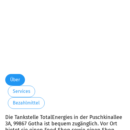
Freitag:
06:00-22:00
Samstag:
06:00-22:00
Sonntag:
07:00-22:00
Über
Services
Bezahlmittel
Die Tankstelle TotalEnergies in der Puschkinallee
3A, 99867 Gotha ist bequem zugänglich. Vor Ort
bietet sie einen Food Shop sowie einen Shop